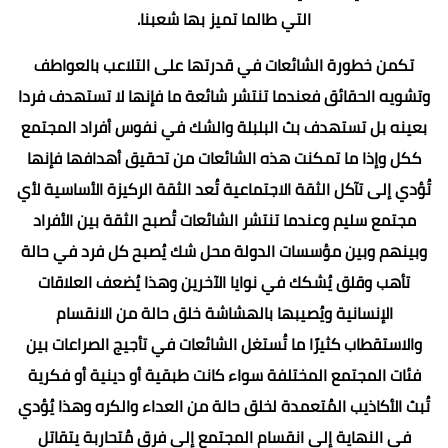
التي طالما تميز بها شعبنا.
تكمن خطورة الشائعات في قدرتها على التلاعب بالعواطف
وتشويه الحقائق فعندما تنتشر شائعة ما فإنها لا تستهدف فردا
بعينه بل تستهدف بث البلبلة والشك في نفوس أفراد المجتمع
ككل وإذا ما تمكنت هذه الشائعات من تحقيق أهدافها فإنها
تُؤدي إلى تآكل الثقة الاجتماعية تُعد الثقة الركيزة الأساسية لأي
مجتمع سليم وعندما تنتشر الشائعات تُصبح الثقة بين الأفراد
وبينهم وبين مؤسسات الدولة محل شك يُصبح كل فرد في حالة
تأهب وقلق يُشكك في نوايا الآخرين وهذا يُضعف العلاقات
الإنسانية ويُصيبها بالهشاشة خلق حالة من الانقسام
والاستقطاب كثيرًا ما تُستغل الشائعات في تأجيج الصراعات بين
فئات المجتمع المختلفة سواء كانت طبقية أو دينية أو فكرية
تُبث الأكاذيب المُتعمدة لخلق حالة من العداء والكره وهذا يُؤدي
في النهاية إلى انقسام المجتمع إلى فرق مُتحاربة يتقاتل