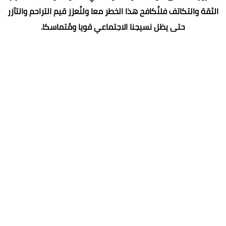
الثقة والتكاتف فلنُكافح هذا الخطر معا ولنُعزز قيم التراحم والتآزر
حتى يظل نسيجنا الاجتماعي قويا ومُتماسكا.