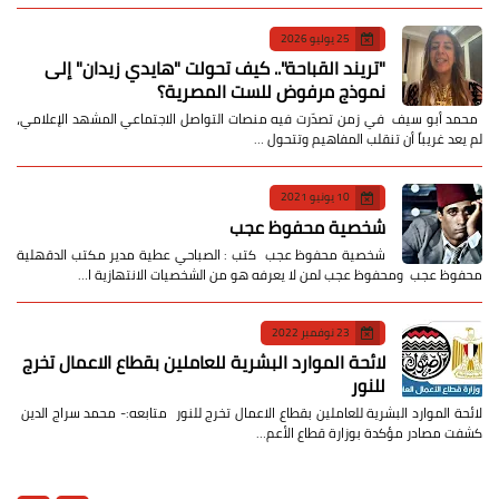
25 يوليو 2026
​"تريند القباحة".. كيف تحولت "هايدي زيدان" إلى
نموذج مرفوض للست المصرية؟
​ محمد أبو سيف ​في زمن تصدّرت فيه منصات التواصل الاجتماعي المشهد الإعلامي،
لم يعد غريباً أن تنقلب المفاهيم وتتحول …
10 يونيو 2021
شخصية محفوظ عجب
شخصية محفوظ عجب كتب : الصباحي عطية مدير مكتب الدقهلية
محفوظ عجب ومحفوظ عجب لمن لا يعرفه هو من الشخصيات الانتهازية ا…
23 نوفمبر 2022
لائحة الموارد البشرية للعاملين بقطاع الاعمال تخرج
للنور
لائحة الموارد البشرية للعاملين بقطاع الاعمال تخرج للنور متابعه:- محمد سراج الدين
كشفت مصادر مؤكدة بوزارة قطاع الأعم…