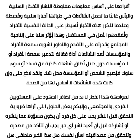
أفرادها على أساس معلومات مغلوطة انتشار الأفكار السلبية
واليأس غالبًا ما تحمل الشائعات في طياتها أخبارا سلبية ومُحبطة
وعندما تتكرر هذه الأخبار تُسيطر على الحالة النفسية للأفراد
وتُفقدهم الأمل في المستقبل وهذا يُؤثر سلبا على إنتاجية
المجتمع وقدرته على التقدم والتطور تشويه سمعة الأفراد
والمؤسسات تُعد الشائعات أداة فعّالة لتدمير سمعة الأفراد أو
المؤسسات دون دليل تُطلق شائعات كاذبة عن فساد أو سوء
سلوك فيُصبح الشخص أو المؤسسة محل شك ونقد لاذع حتى وإن
كانت هذه الشائعات لا أساس لها من الصحة.
لمواجهة هذا الخطر لا بد من تضافر الجهود على المستويين
الفردي والمجتمعي وإليكم بعض الحلول التي أراها ضرورية
التحقق قبل النشر يجب على كل فرد أن يكون مسؤولا عما ينشره
أو يُشاركه قبل أن تُعيد نشر أي خبر يجب أن تتأكد من مصدره
وتتحقق من مصداقيته اسأل نفسك هل هذا الخبر منطقي هل