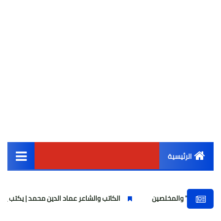
الرئيسية
القائمة الرئيسية
المخلصين
الكاتب والشاعر عماد الدين محمد | يكتب يوميات شاعر وقصيد
أخبار مصر