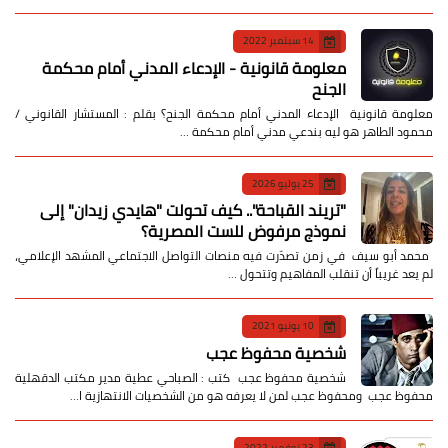
14 سبتمبر 2022
معلومة قانونية - الإدعاء المدني أمام محكمة
الجنح
معلومة قانونية الإدعاء المدني أمام محكمة الجنح؟ بقلم : المستشار القانوني /
محمود الطاهر هو ليه بندعي مدني أمام محكمة …
25 يوليو 2026
​"تريند القباحة".. كيف تحولت "هايدي زيدان" إلى
نموذج مرفوض للست المصرية؟
​ محمد أبو سيف ​في زمن تصدّرت فيه منصات التواصل الاجتماعي المشهد الإعلامي،
لم يعد غريباً أن تنقلب المفاهيم وتتحول …
10 يونيو 2021
شخصية محفوظ عجب
شخصية محفوظ عجب كتب : الصباحي عطية مدير مكتب الدقهلية
محفوظ عجب ومحفوظ عجب لمن لا يعرفه هو من الشخصيات الانتهازية ا…
23 نوفمبر 2022