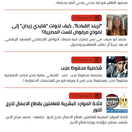
محمود الطاهر هو ليه بندعي مدني أمام محكمة …
25 يوليو 2026
​"تريند القباحة".. كيف تحولت "هايدي زيدان" إلى
نموذج مرفوض للست المصرية؟
​ محمد أبو سيف ​في زمن تصدّرت فيه منصات التواصل الاجتماعي المشهد الإعلامي،
لم يعد غريباً أن تنقلب المفاهيم وتتحول …
10 يونيو 2021
شخصية محفوظ عجب
شخصية محفوظ عجب كتب : الصباحي عطية مدير مكتب الدقهلية
محفوظ عجب ومحفوظ عجب لمن لا يعرفه هو من الشخصيات الانتهازية ا…
23 نوفمبر 2022
لائحة الموارد البشرية للعاملين بقطاع الاعمال تخرج
للنور
لائحة الموارد البشرية للعاملين بقطاع الاعمال تخرج للنور متابعه:- محمد سراج الدين
كشفت مصادر مؤكدة بوزارة قطاع الأعم…