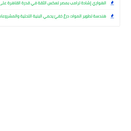
الهواري إشادة ترامب بمصر تعكس الثقة في قدرة القاهرة على إ
هندسة تطوير المواد: درعٌ خفيّ يحمي البنية التحتية والمشروعا