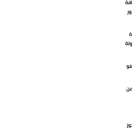
افة
ور
باشرة
ولة
هو
ع من
وز