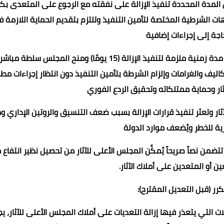
ال المدة المحددة تنفيذ الإزالة على نفقته مع الرجوع على المتعدى بك
ات الشرطية المختصة لتأمين التنفيذ وتلتزم بتقديم الحماية اللازمة ف
حاجة إلى إجراءات إضافية
وينوه الدكتور خالد النبراوى إلى أن الهدف من التعديل تحديد مدة زمنية ملزمة لتنفيذ الإزالة (15 يومًا) ومنح المجلس سلطة م
اليف والغرامات وإلزام الشرطة بتأمين التنفيذ دون انتظار إجراءات مط
ثار وحماية ممتلكاته وتحقيق الردع الفوري
ر وتعثر تنفيذ قرارات الإزالة بسبب ضعف التنسيق والروتين الإداري و
ثرية للخطر ويُضعف موارد الدولة
براوى بخصوص المادة (36 مكرر) فهى لا تتضمن نصاً صريحاً يُمكِّن المجلس الأعلى للآثار من تحصيل نظير انتفا
ن أو المتعدين على أملاك الآثار.
ت التي يتعذر فيها إزالة التعديات على أملاك المجلس الأعلى للآثار، يج