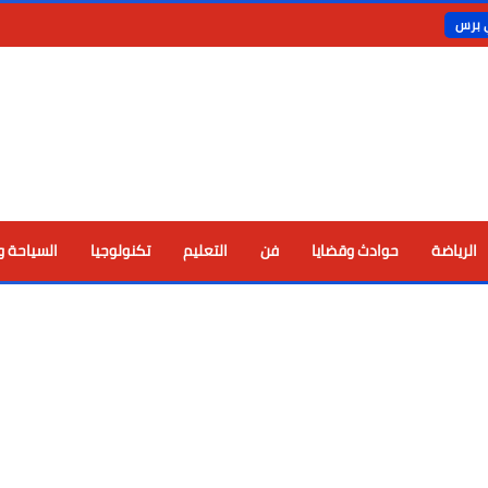
ي برس
الرياضة
حوادث وقضايا
فن
التعليم
تكنولوجيا
السياحة و