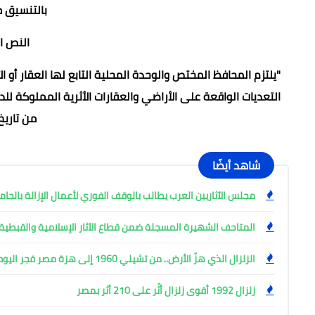
بالتنسيق م
النص ا
"يلتزم المحافظ المختص والوحدة المحلية التابع لها العقار أو الأ
التعديات الواقعة على الأراضي والعقارات الأثرية المملوكة للد
من تاريخ
شاهد أيضًا
مجلس الآثاريين العرب يطالب بالوقف الفوري لأعمال الإزالة بالجام
المتاحف الشهيرة المسجلة ضمن قطاع الآثار الإسلامية والقبطية
الزلزال الذي هزّ الأرض.. من تشيلي 1960 إلى هزة مصر فجر اليوم
زلزال 1992 أقوى زلزال أثّر على 210 أثر بمصر