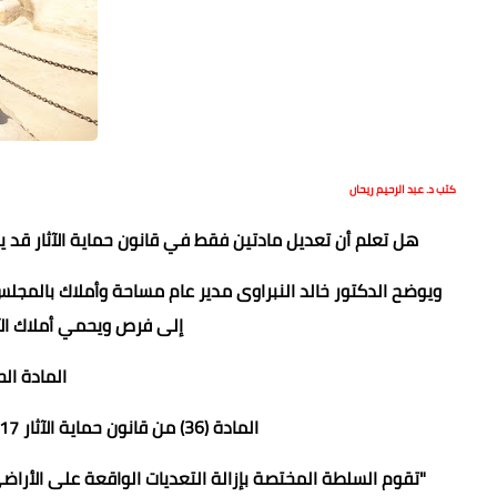
كتب د. عبد الرحيم ريحان
هل تعلم أن تعديل مادتين فقط في قانون حماية الآثار قد يف
إلى فرص ويحمي أملاك الآث
المادة الح
المادة (36) من قانون حماية الآثار 117 لسنة 1983 (معدلة بقانون 91 لسنة 2018):
"تقوم السلطة المختصة بإزالة التعديات الواقعة على الأراضي 