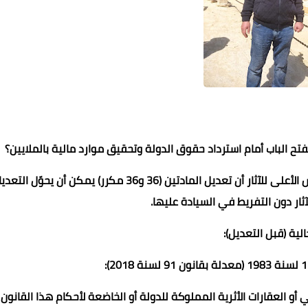
تح الباب أمام استرداد حقوق الدولة وتحقيق موارد مالية بالملايين؟
ويوضح الدكتور خالد النبراوى مدير عام مساحة وأملاك بالمجلس الأعلى للآثار أن تعديل المادتين (36 و36 مكرر) يمكن أن يحوّل 
ار دون التفريط في السيادة عليها.
الية (قبل التعديل):
أو العقارات الأثرية المملوكة للدولة أو الخاضعة لأحكام هذا القانون