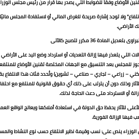
نين الأوضاع وفقاً للضوابط التي يصدر بها قرار من رئيس مجلس الوزرا
تفاع" ولا توجد إشارة صريحة للغرض المالي أو لاستفادة المجلس ماليًا
ك الأراضي.
ل المادة 36 مكرر لتصبح كالآتى
ات التي يتعذر فيها إزالة التعديات أو استرداد وضع اليد على الأراضي أ
 يجوز للمجلس بعد التنسيق مع الجهات المختصة تقنين الأوضاع للمنتفع
ني – زراعي – تجاري – صناعي – تشوين) وتُحدد فئات هذا الانتفاع بقر
لآثار وذلك دون أن يترتب على ذلك أي حقوق قانونية للمنتفع مع احتفا
ة أو الاسترداد متى دعت الحاجة لذلك.
 الأعلى للآثار يحفظ حق الدولة في استعادة أملاكها ويعالج الواقع الع
 فيها الإزالة الفورية.
لوزراء ينص على: نسب وقيمة نظير الانتفاع حسب نوع النشاط والمس