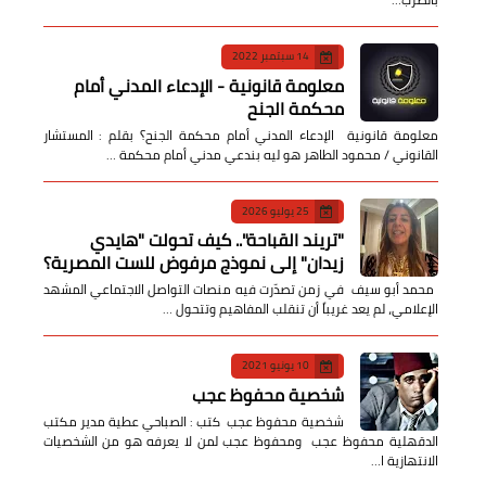
14 سبتمبر 2022
معلومة قانونية - الإدعاء المدني أمام
محكمة الجنح
معلومة قانونية الإدعاء المدني أمام محكمة الجنح؟ بقلم : المستشار
القانوني / محمود الطاهر هو ليه بندعي مدني أمام محكمة …
25 يوليو 2026
​"تريند القباحة".. كيف تحولت "هايدي
زيدان" إلى نموذج مرفوض للست المصرية؟
​ محمد أبو سيف ​في زمن تصدّرت فيه منصات التواصل الاجتماعي المشهد
الإعلامي، لم يعد غريباً أن تنقلب المفاهيم وتتحول …
10 يونيو 2021
شخصية محفوظ عجب
شخصية محفوظ عجب كتب : الصباحي عطية مدير مكتب
الدقهلية محفوظ عجب ومحفوظ عجب لمن لا يعرفه هو من الشخصيات
الانتهازية ا…