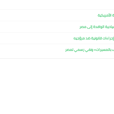
 الأمريكية
لسياحية الوافدة إلى مصر
جراءات قانونية ضد مروّجيه
اف بالمسيرات» ونفي رسمي لمصر