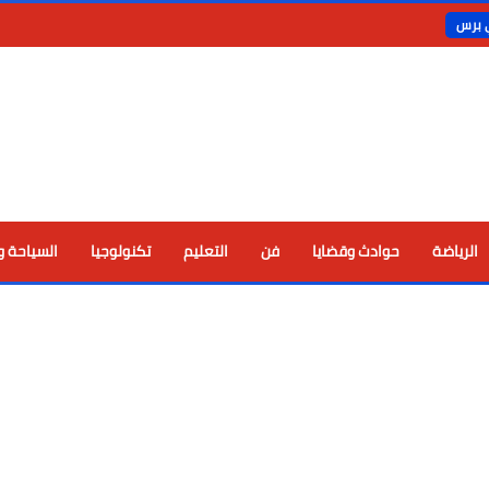
ي برس
الرياضة
حوادث وقضايا
فن
التعليم
تكنولوجيا
السياحة و