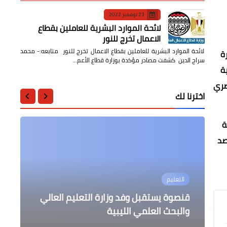
23 نوفمبر 2022
لائحة الموارد البشرية للعاملين بقطاع
الاعمال تخرج للنور
لائحة الموارد البشرية للعاملين بقطاع الاعمال تخرج للنور متابعه:- محمد
يس مجلس إدارة
سراج الدين كشفت مصادر مؤكدة بوزارة قطاع الأعم…
ية
صري
اخترنا لك
ة
صد
التعليم
التعليم
التعليم
الرياضة
حوادث وقضايا
اليورليغ انتصارات لبرشلونة وزينيت
إعلان نتائج قبول طلاب المرحلة الثالثة
سد العجز بالمدارس ببعض التخصصات .
حبس المنتج أحمد السبكي في اتهامه
قنصوة يستقبل وفد وزارة التعليم العالي
باسوان
وفنربخشه
بالجامعات والمعاهد
بتشويه سمعة سيدة
والبحث العلمي الليبية