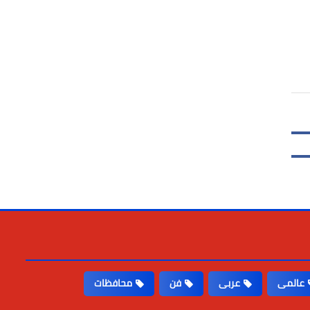
عالمى
عربى
فن
محافظات