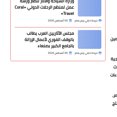
وزارة السياحة والآثار تنظم ورشة
عمل لمنظم الرحلات الدولي «Coral
Travel»
جريدة دايلي برس مصر
05 أغسطس 2026
مجلس الآثاريين العرب يطالب
صين
بالوقف الفوري لأعمال الإزالة
بالجامع الكبير بصنعاء
جريدة دايلي برس مصر
05 أغسطس 2026
يجية
دث
ءات
ر،
تج