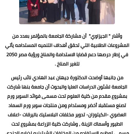
وأشار " الجيزاوي" أن مشاركة الجامعة بالمؤتمر بعدد من
المشروعات الطلابية التي تحقق أهداف التنميه المستدامه يأتي
في إطار حرصها دعم قضايا الاستدامة والمناخ ورؤية مصر 2050
لتغير المناخ .
من جانبها أوضحت الدكتورة جيهان عبد الهادي نائب رئيس
الجامعة لشئون الدراسات العليا والبحوث أن جامعة بنها شاركت
بمشروع مقدم من كلية العلوم تحت مسمى فوائد السوبر ورم
تصنع مستقبلا أخضر ومستدام ومن منتجات سوبر ورم السماد
العضوي -الكيتوزان- تدوير مخلفات البلاستيك باليرقات -اعلاف
الطيور وأسماك الزينة ، وشاركت كلية الزراعة بمشروع تحت
مسمى تعظيم الاستفاده من المخلفات الشيتينيه لذبابه الجندي