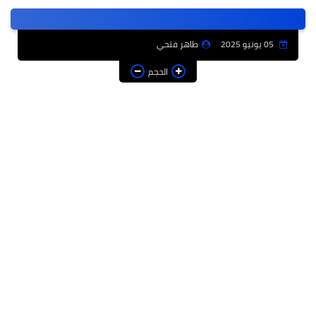
عربى
عالمى
05 يونيو 2025
طاهر فتحي
الرياضة
الحجم
حوادث وقضايا
فن
التعليم
تكنولوجيا
السياحة والفنادق