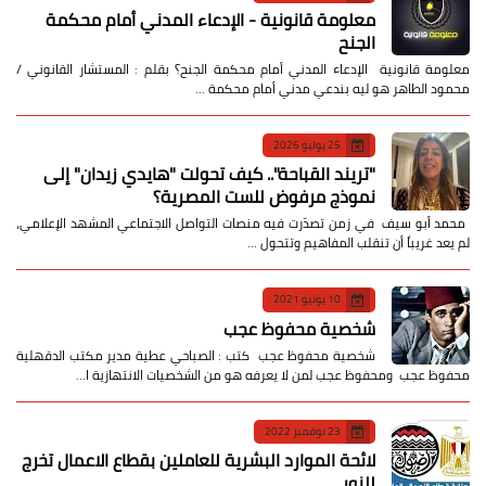
معلومة قانونية - الإدعاء المدني أمام محكمة
الجنح
معلومة قانونية الإدعاء المدني أمام محكمة الجنح؟ بقلم : المستشار القانوني /
محمود الطاهر هو ليه بندعي مدني أمام محكمة …
25 يوليو 2026
​"تريند القباحة".. كيف تحولت "هايدي زيدان" إلى
نموذج مرفوض للست المصرية؟
​ محمد أبو سيف ​في زمن تصدّرت فيه منصات التواصل الاجتماعي المشهد الإعلامي،
لم يعد غريباً أن تنقلب المفاهيم وتتحول …
10 يونيو 2021
شخصية محفوظ عجب
شخصية محفوظ عجب كتب : الصباحي عطية مدير مكتب الدقهلية
محفوظ عجب ومحفوظ عجب لمن لا يعرفه هو من الشخصيات الانتهازية ا…
23 نوفمبر 2022
لائحة الموارد البشرية للعاملين بقطاع الاعمال تخرج
للنور