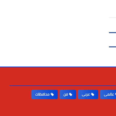
عالمى
عربى
فن
محافظات