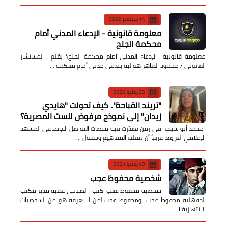
14 سبتمبر 2022
معلومة قانونية - الإدعاء المدني أمام
محكمة الجنح
معلومة قانونية الإدعاء المدني أمام محكمة الجنح؟ بقلم : المستشار
القانوني / محمود الطاهر هو ليه بندعي مدني أمام محكمة …
25 يوليو 2026
​"تريند القباحة".. كيف تحولت "هايدي
زيدان" إلى نموذج مرفوض للست المصرية؟
​ محمد أبو سيف ​في زمن تصدّرت فيه منصات التواصل الاجتماعي المشهد
الإعلامي، لم يعد غريباً أن تنقلب المفاهيم وتتحول …
10 يونيو 2021
شخصية محفوظ عجب
شخصية محفوظ عجب كتب : الصباحي عطية مدير مكتب
الدقهلية محفوظ عجب ومحفوظ عجب لمن لا يعرفه هو من الشخصيات
الانتهازية ا…