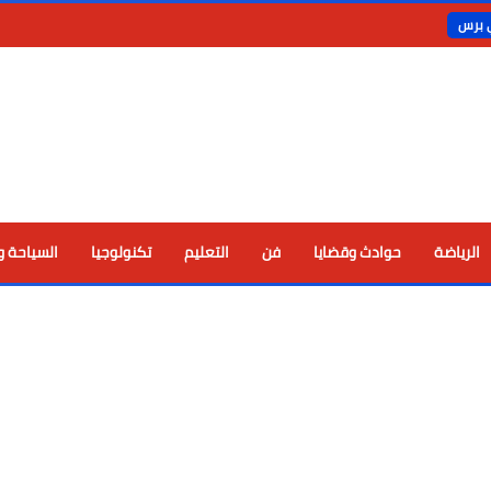
ي برس
الرياضة
حوادث وقضايا
فن
التعليم
تكنولوجيا
السياحة و