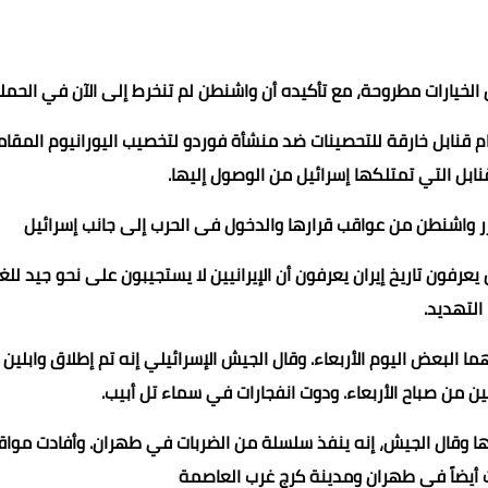
يارات مطروحة، مع تأكيده أن واشنطن لم تنخرط إلى الآن في الحملة
خدام قنابل خارقة للتحصينات ضد منشأة فوردو لتخصيب اليورانيوم المقا
نابل التي تمتلكها إسرائيل من الوصول إليها.
زر واشنطن من عواقب قرارها والدخول فى الحرب إلى جانب إسرائيل
عرفون تاريخ إيران يعرفون أن الإيرانيين لا يستجيبون على نحو جيد للغ
التهديد.
البعض اليوم الأربعاء. وقال الجيش الإسرائيلي إنه تم إطلاق وابلين
تين من صباح الأربعاء. ودوت انفجارات في سماء تل أبيب.
ا وقال الجيش، إنه ينفذ سلسلة من الضربات في طهران. وأفادت مواق
ات أيضاً في طهران ومدينة كرج غرب العاصمة