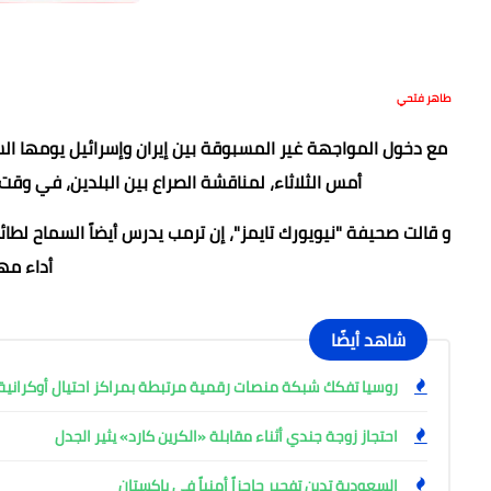
طاهر فتحي
مع دخول المواجهة غير المسبوقة بين إيران وإسرائيل يومها الس
أمس الثلاثاء، لمناقشة الصراع بين البلدين، في وق
و قالت صحيفة "نيويورك تايمز"، إن ترمب يدرس أيضاً السماح لطائر
أداء مه
شاهد أيضًا
روسيا تفكك شبكة منصات رقمية مرتبطة بمراكز احتيال أوكرانية وتعتقل
احتجاز زوجة جندي أثناء مقابلة «الكرين كارد» يثير الجدل
السعودية تدين تفجير حاجزاً أمنياً فى باكستان