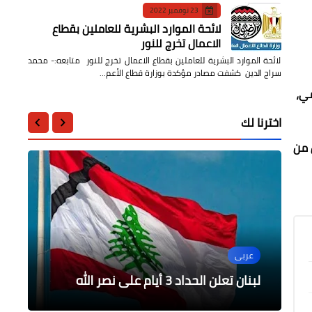
23 نوفمبر 2022
لائحة الموارد البشرية للعاملين بقطاع
الاعمال تخرج للنور
لائحة الموارد البشرية للعاملين بقطاع الاعمال تخرج للنور متابعه:- محمد
سراج الدين كشفت مصادر مؤكدة بوزارة قطاع الأعم…
مي،
اخترنا لك
 من
فن
عالمى
أخبار مصر
أخبار مصر
عربى
وزير الخارجية والهجرة يلتقي مع وزير
إيهاب توفيق قريبًا في ضيافة برنامج
أردوغان يهاجم إسرائيل ويتهمها بارتكاب
الرئيس السيسي يبحث إستراتيجية التنمية
إبادة جماعية
خارجية النيجر
لبنان تعلن الحداد 3 أيام على نصر الله
معكم منى الشاذلي
الشاملة لمحافظة جنوب سيناء