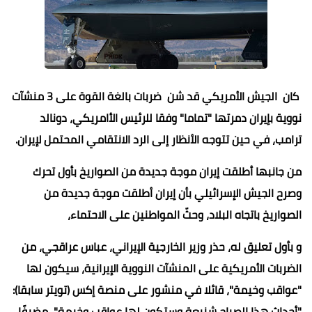
كان الجيش الأمريكي قد شن ضربات بالغة القوة على 3 منشآت
نووية بإيران دمرتها "تماما" وفقا للرئيس الأامريكي، دونالد
ترامب، في حين تتوجه الأنظار إلى الرد الانتقامي المحتمل لإيران.
من جانبها أطلقت إيران موجة جديدة من الصواريخ بأول تحرك
وصرح الجيش الإسرائيلي بأن إيران أطلقت موجة جديدة من
الصواريخ باتجاه البلاد، وحثّ المواطنين على الاحتماء،
و بأول تعليق له، حذر وزير الخارجية الإيراني، عباس عراقجي، من
الضربات الأمريكية على المنشآت النووية الإيرانية، سيكون لها
"عواقب وخيمة"، قائلا في منشور على منصة إكس (تويتر سابقا):
"أحداث هذا الصباح شنيعة وستكون لها عواقب وخيمة"، مضيفًا