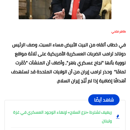
طاهر فتحي
في خطاب ألقاه من البيت الأبيض مساء السبت. وصف الرئيس
دونالد ترامب الضربات العسكرية الأمريكية على ثلاثة مواقع
نووية بأنها "نجاح عسكري باهر"، وأضاف أن المنشآت "دُمّرت
تمامًا" وحذر ترامب إيران من أن الولايات المتحدة قد تستهدف
أهدافًا إضافية إذا لم تُبْدِ إيران السلام.
شاهد أيضًا
ريغيف تشترط «نزع السلاح» لإنهاء الوجود العسكري في غزة
ولبنان