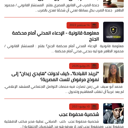
جنحة الضرب في القانون المصري بقلم : المستشار القانوني / محمود
الطاهر جنحة الضرب بكل بساطة تعني أن شخصًا تعدى بالضرب…
14 سبتمبر 2022
معلومة قانونية - الإدعاء المدني أمام محكمة
الجنح
معلومة قانونية الإدعاء المدني أمام محكمة الجنح؟ بقلم : المستشار القانوني /
محمود الطاهر هو ليه بندعي مدني أمام محكمة …
25 يوليو 2026
​"تريند القباحة".. كيف تحولت "هايدي زيدان" إلى
نموذج مرفوض للست المصرية؟
​ محمد أبو سيف ​في زمن تصدّرت فيه منصات التواصل الاجتماعي المشهد الإعلامي،
لم يعد غريباً أن تنقلب المفاهيم وتتحول …
10 يونيو 2021
شخصية محفوظ عجب
شخصية محفوظ عجب كتب : الصباحي عطية مدير مكتب الدقهلية
محفوظ عجب ومحفوظ عجب لمن لا يعرفه هو من الشخصيات الانتهازية ا…