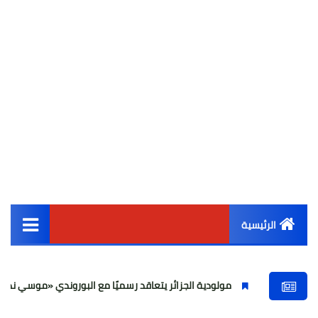
الرئيسية
القائمة الرئيسية
مولودية الجزائر يتعاقد رسميًا مع البوروندي «موسي ندووموي»
أخبار مصر