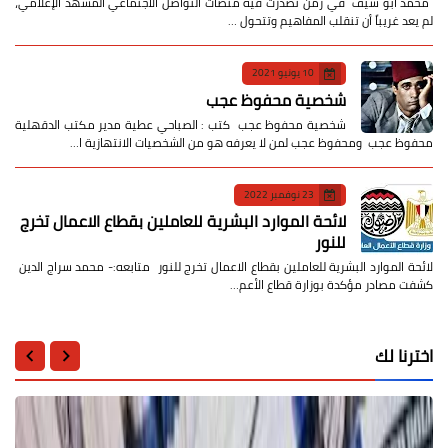
​ محمد أبو سيف ​في زمن تصدّرت فيه منصات التواصل الاجتماعي المشهد الإعلامي،
لم يعد غريباً أن تنقلب المفاهيم وتتحول …
10 يونيو 2021
شخصية محفوظ عجب
شخصية محفوظ عجب كتب : الصباحي عطية مدير مكتب الدقهلية
محفوظ عجب ومحفوظ عجب لمن لا يعرفه هو من الشخصيات الانتهازية ا…
23 نوفمبر 2022
لائحة الموارد البشرية للعاملين بقطاع الاعمال تخرج
للنور
لائحة الموارد البشرية للعاملين بقطاع الاعمال تخرج للنور متابعه:- محمد سراج الدين
كشفت مصادر مؤكدة بوزارة قطاع الأعم…
اخترنا لك