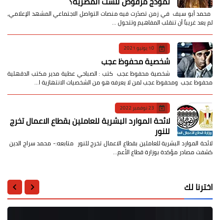
نموذج مرفوض للست المصرية؟
​ محمد أبو سيف ​في زمن تصدّرت فيه منصات التواصل الاجتماعي المشهد الإعلامي،
لم يعد غريباً أن تنقلب المفاهيم وتتحول …
10 يونيو 2021
شخصية محفوظ عجب
شخصية محفوظ عجب كتب : الصباحي عطية مدير مكتب الدقهلية
محفوظ عجب ومحفوظ عجب لمن لا يعرفه هو من الشخصيات الانتهازية ا…
23 نوفمبر 2022
لائحة الموارد البشرية للعاملين بقطاع الاعمال تخرج
للنور
لائحة الموارد البشرية للعاملين بقطاع الاعمال تخرج للنور متابعه:- محمد سراج الدين
كشفت مصادر مؤكدة بوزارة قطاع الأعم…
اخترنا لك