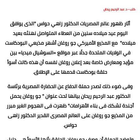
كتب - د. عبد الرحيم ريحان
أثار ظهور عالم المصريات الدكتور زاهي حواس "الذى يوافق
اليوم عيد ميلاده سنين من العطاء المتواصل نهنئه بعيد
ميلاده" مع المذيع الأميركي جو روغان أشهر مذيعي البودكاست
في الولايات المتحدة جدلًا عبر مواقع «السوشيال ميديا» بين
مؤيد ومعارض خاصة بعد إعلان روغان نفسه أن هذه كانت أسوأ
حلقة بودكاست قدمها على الإطلاق.
وفى ضوء ذلك تصدر حملة الدفاع عن الحضارة المصرية برئاسة
الدكتور عبد الرحيم ريحان بيانها تحت عنوان " جو روغان يحمل
أجندة تشكك فى بناء الأهرامات" ظهرت فى الهجوم الغير مبرر
من المذيع جو روغان على العالم المصرى القدير الدكتور زاهى
حواس.
وتوضح الحملة أن وصف جو روغان الحلقة بأنها الأسوأ هى دليل