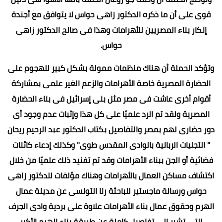
قوى على أن ما ذكره الدكتور زاهى حواس لا يتوافق مع أجندة
إنكار بناء المصريين للأهرامات وهذا فى صالح الدكتور زاهى
حواس.
وتؤكد الحملة أن هناك منظمات ممولة بشكل كبير للهجوم على
الحضارة المصرية خاصة الأهرامات والزعم الغير علمى بمشاركة
أقوام أخرى عاشت فى مصر مثل بنى إسرائيل فى بناء الحضارة
المصرية ولقد تم الرد علميًا على كل هذا وإثبات عدم وجود أى
دور حضارى لهم بمصر والتفاصيل بكتاب الدكتور عبد الرحيم ريحان
" التجليات الربانية بالوادى المقدس طوى" وكذلك إدعاء كائنات
فضائية أو الجن ببناء الأهرامات وقد تم تفنيد ذلك علميًا من خلال
اكتشاف مساكن العمال بالأهرامات وهناك مؤلفات للدكتور زاهى
حواس ورسالة ماجستير للباحثة رنا التونسى عن مدينة عمال
الهرم وحقوق عمال بناء الأهرامات علاوة على بردية وادى الجرف
التى تشير إلى تفاصيل كاملة عن طريقة بناء الهرم الأكبر