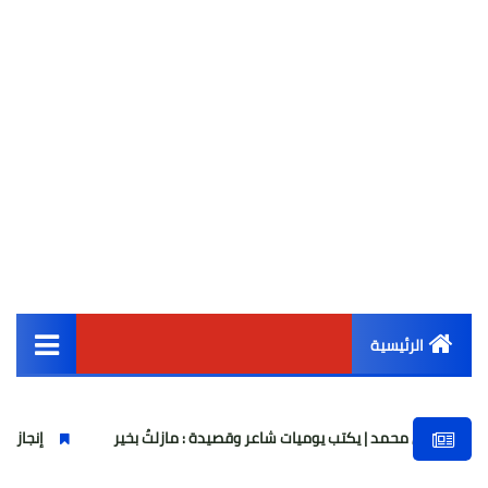
الرئيسية
القائمة الرئيسية
د | يكتب يوميات شاعر وقصيدة : مازلتُ بخير
إنجاز تاريخي.. ناشئات كر
أخبار مصر