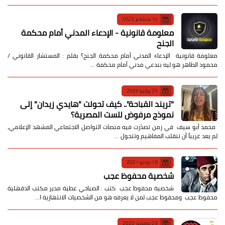
14 سبتمبر 2022
معلومة قانونية - الإدعاء المدني أمام محكمة
الجنح
معلومة قانونية الإدعاء المدني أمام محكمة الجنح؟ بقلم : المستشار القانوني /
محمود الطاهر هو ليه بندعي مدني أمام محكمة …
25 يوليو 2026
​"تريند القباحة".. كيف تحولت "هايدي زيدان" إلى
نموذج مرفوض للست المصرية؟
​ محمد أبو سيف ​في زمن تصدّرت فيه منصات التواصل الاجتماعي المشهد الإعلامي،
لم يعد غريباً أن تنقلب المفاهيم وتتحول …
10 يونيو 2021
شخصية محفوظ عجب
شخصية محفوظ عجب كتب : الصباحي عطية مدير مكتب الدقهلية
محفوظ عجب ومحفوظ عجب لمن لا يعرفه هو من الشخصيات الانتهازية ا…
23 نوفمبر 2022