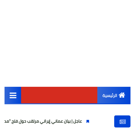
الرئيسية
القائمة الرئيسية
عاجل | بيان عماني إيراني مرتقب حول فتح "ممر عبور مؤقت" في
أخبار مصر