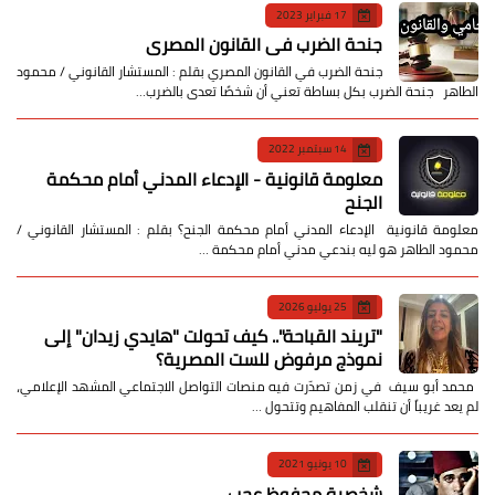
17 فبراير 2023
جنحة الضرب في القانون المصري
جنحة الضرب في القانون المصري بقلم : المستشار القانوني / محمود
الطاهر جنحة الضرب بكل بساطة تعني أن شخصًا تعدى بالضرب…
14 سبتمبر 2022
معلومة قانونية - الإدعاء المدني أمام محكمة
الجنح
معلومة قانونية الإدعاء المدني أمام محكمة الجنح؟ بقلم : المستشار القانوني /
محمود الطاهر هو ليه بندعي مدني أمام محكمة …
25 يوليو 2026
​"تريند القباحة".. كيف تحولت "هايدي زيدان" إلى
نموذج مرفوض للست المصرية؟
​ محمد أبو سيف ​في زمن تصدّرت فيه منصات التواصل الاجتماعي المشهد الإعلامي،
لم يعد غريباً أن تنقلب المفاهيم وتتحول …
10 يونيو 2021
شخصية محفوظ عجب