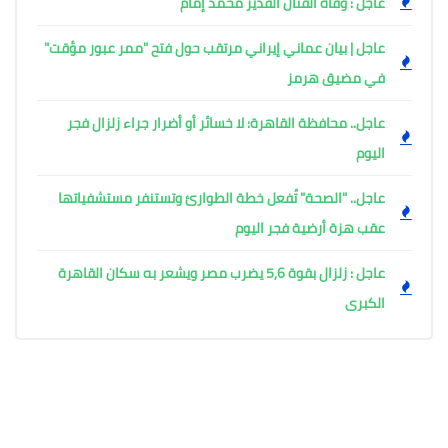
عاجل : وفاة الفنان القدير محمد إمام
عاجل | بيان عماني إيراني مرتقب حول فتح "ممر عبور مؤقت"
في مضيق هرمز
عاجل.. محافظة القاهرة: لا خسائر أو أضرار جراء زلزال فجر
اليوم
عاجل.. "الصحة" تُفعل خطة الطوارئ وتستنفر مستشفياتها
عقب هزة أرضية فجر اليوم ​
عاجل : زلزال بقوة 5,6 يضرب مصر ويشعر به سكان القاهرة
الكبرى