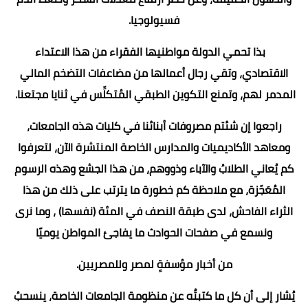
فسيولوجيا.
بذا تحمي الدولة مواطنيها الفقراء من هذا الاعتداء
الاقتصادي، وتقي رجال أعمالها من مضاعفات التضخم المالي
المدمر لهم، وتمنع التكوين الطبقي المُتكلِّس في ثنايا مجتعنا.
راجعوا إن شئتم مصروفات أبنائنا في كليات هذه الجامعات،
ومعاهد الأكاديميات والمدارس الخاصة المنتشرة الآن، لتعرفوا
كم يُعاني الطلابُ والآباء وذووهم، من هذا الجشع وهذه الرسوم
المُعَجّزة، مع ملاحظة كم خطورة ما يترتب على ذلك من هذا
الثراء الفاحش، لدى طبقة النصف في المئة (نفسها) ، وما نرى
ونسمع في صفحات الحوادث ما يفاجئ المواطن يوميًا
من أخبار مؤسفةٍ لمصر وللمصريين.
يُشار إلى أن كل ما كتبتُه عن منظومة الجامعات الخاصة، ينسحبُ