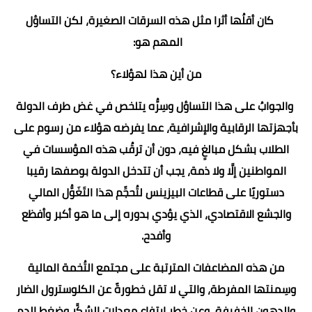
كان أقلُها أثرا مثل هذه السرقات الصغيرة، لكن التساؤل
المهم هو:
من أين هذا لهؤلاء؟
والجوابُ على هذا التساؤل وسِرُّه يتلخص في غض طرف الدولة
بأجهزتها الرقابية والإشرافية، عما يفرضه هؤلاء من رسوم على
الطلاب بشكل مبالغٍ فيه، دون أن ترقُب هذه المؤسسات في
المواطنين إلَّا ولا ذمة، يجب أن تتدخل الدولة بوصفها رقيبا
دستوريًا على قطاعات البيزينس لتُحجِّم هذا التَغَوُّل المالي
والجشع الاقتصادي، الذي يؤدي بدوره إلى ما هو أكبر وأفظع
وأفدح.
من هذه المضاعفات المترتبة على مجتمع التُخمة المالية
وسِمنتها المفرطة، والتي لا تقل خطورةً عن الكلوسترول الضار
والدهون الخفيفة، وعن خطر ارتفاع معدلات السُكَّر وضغط الدم