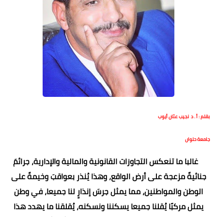
بقلم : أ . د نجيب عثان أيوب
جامعة حلوان
غالبا ما تنعكس التجاوزات القانونية والمالية والإدارية، جرائمَ
جنائيةً مزعجة على أرض الواقع، وهذا يُنذر بعواقبَ وخيمةً على
الوطن والمواطنين، مما يمثل جرسَ إنذارٍ لنا جميعا، في وطن
يمثل مركبًا يُقلنا جميعا يسكننا ونسكنه، يُقلقنا ما يهدد هذا