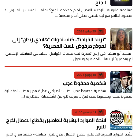
الجنح
معلومة قانونية الإدعاء المدني أمام محكمة الجنح؟ بقلم : المستشار القانوني /
محمود الطاهر هو ليه بندعي مدني أمام محكمة …
25 يوليو 2026
​"تريند القباحة".. كيف تحولت "هايدي زيدان" إلى
نموذج مرفوض للست المصرية؟
​ محمد أبو سيف ​في زمن تصدّرت فيه منصات التواصل الاجتماعي المشهد الإعلامي،
لم يعد غريباً أن تنقلب المفاهيم وتتحول …
10 يونيو 2021
شخصية محفوظ عجب
شخصية محفوظ عجب كتب : الصباحي عطية مدير مكتب الدقهلية
محفوظ عجب ومحفوظ عجب لمن لا يعرفه هو من الشخصيات الانتهازية ا…
23 نوفمبر 2022
لائحة الموارد البشرية للعاملين بقطاع الاعمال تخرج
للنور
لائحة الموارد البشرية للعاملين بقطاع الاعمال تخرج للنور متابعه:- محمد سراج الدين