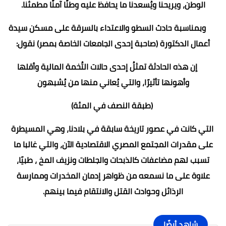
الوطن، ويريحنا ويُسعدنا ما يحافظ عليه وطنًا آمنًا مطمئنا.
وبمناسبة حادث السطو والاعتداء بالسرقة على مسكن سيدة
أعمال الدكتورة (صاحبة إحدى الجامعات الخاصة بمصر) نقول:
إن هذه الحادثة تمثلُ إحدى حالات التُخمة المالية وأقلها
وأهونها تأثيرًا، والتي يُعاني منها من يُشبهون
(طبقة النصف في المئة)
التي كانت في عصور تاريخة سابقة في بلادنا، وهي المسيطرة
على مقدرات المجتمع المصري الاقتصادية الآن، والتي غالبا ما
تسبب لهم مضاعفات كالذبحات والجلطات ونزيف المخ ، طبيًا،
علاوة على ما نسمعه من ظواهر إدمان المخدرات وممارسة
الرذائل وحوادث القتل والانتقام فيما بينهم.
شاهد أيضًا