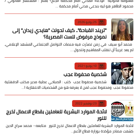
معلومة قانونية الإدعاء المدني أمام محكمة الجنح؟ بقلم : المستشار القانوني /
محمود الطاهر هو ليه بندعي مدني أمام محكمة …
25 يوليو 2026
​"تريند القباحة".. كيف تحولت "هايدي زيدان" إلى
نموذج مرفوض للست المصرية؟
​ محمد أبو سيف ​في زمن تصدّرت فيه منصات التواصل الاجتماعي المشهد الإعلامي،
لم يعد غريباً أن تنقلب المفاهيم وتتحول …
10 يونيو 2021
شخصية محفوظ عجب
شخصية محفوظ عجب كتب : الصباحي عطية مدير مكتب الدقهلية
محفوظ عجب ومحفوظ عجب لمن لا يعرفه هو من الشخصيات الانتهازية ا…
23 نوفمبر 2022
لائحة الموارد البشرية للعاملين بقطاع الاعمال تخرج
للنور
لائحة الموارد البشرية للعاملين بقطاع الاعمال تخرج للنور متابعه:- محمد سراج الدين
كشفت مصادر مؤكدة بوزارة قطاع الأعم…