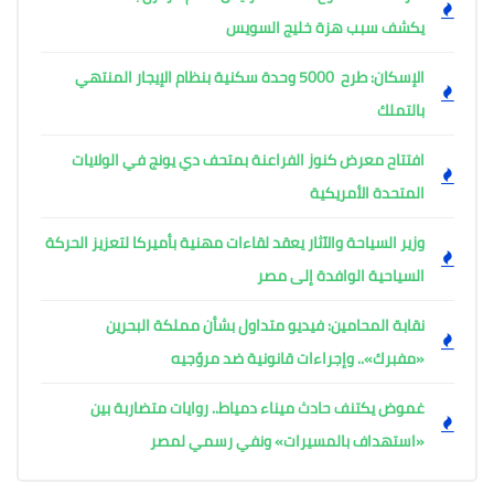
يكشف سبب هزة خليج السويس
الإسكان: طرح 5000 وحدة سكنية بنظام الإيجار المنتهي
بالتملك
افتتاح معرض كنوز الفراعنة بمتحف دي يونج في الولايات
المتحدة الأمريكية
وزير السياحة والآثار يعقد لقاءات مهنية بأميركا لتعزيز الحركة
السياحية الوافدة إلى مصر
نقابة المحامين: فيديو متداول بشأن مملكة البحرين
«مفبرك».. وإجراءات قانونية ضد مروّجيه
غموض يكتنف حادث ميناء دمياط.. روايات متضاربة بين
«استهداف بالمسيرات» ونفي رسمي لمصر