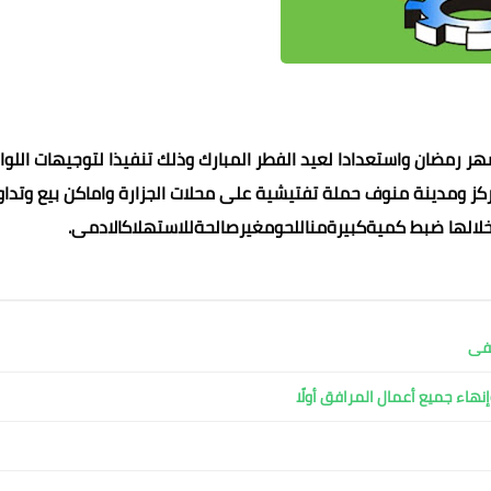
 رمضان واستعدادا لعيد الفطر المبارك وذلك تنفيذا لتوجيهات اللوا
كز ومدينة منوف حملة تفتيشية على محلات الجزارة واماكن بيع وتداو
خلالها ضبط كميةكبيرةمناللحومغيرصالحةللاستهلاكالادمى.
حنين فارس
حنين فارس
حنين فارس
عماد الدين محمد
02 أبريل 2023
02 أبريل 2023
02 أبريل 2023
02 أبريل 2023
01 أبريل 2023
شفى
نهاء جميع أعمال المرافق أولًا