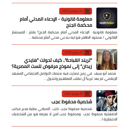
14 سبتمبر 2022
معلومة قانونية - الإدعاء المدني أمام
محكمة الجنح
معلومة قانونية الإدعاء المدني أمام محكمة الجنح؟ بقلم : المستشار
القانوني / محمود الطاهر هو ليه بندعي مدني أمام محكمة …
25 يوليو 2026
​"تريند القباحة".. كيف تحولت "هايدي
زيدان" إلى نموذج مرفوض للست المصرية؟
​ محمد أبو سيف ​في زمن تصدّرت فيه منصات التواصل الاجتماعي المشهد
الإعلامي، لم يعد غريباً أن تنقلب المفاهيم وتتحول …
10 يونيو 2021
شخصية محفوظ عجب
شخصية محفوظ عجب كتب : الصباحي عطية مدير مكتب
الدقهلية محفوظ عجب ومحفوظ عجب لمن لا يعرفه هو من الشخصيات
الانتهازية ا…