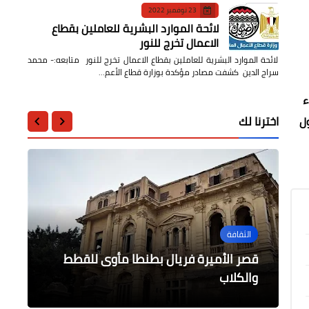
23 نوفمبر 2022
لائحة الموارد البشرية للعاملين بقطاع
الاعمال تخرج للنور
لائحة الموارد البشرية للعاملين بقطاع الاعمال تخرج للنور متابعه:- محمد
سراج الدين كشفت مصادر مؤكدة بوزارة قطاع الأعم…
ء
اخترنا لك
ل
الثقافة
مقالات
الثقافة
الثقافة
الرياضة
الدفاع عن الحضارة ترصد الإهمال
تواصل رصد إهمال الآثار الإسلامية
حلقات التجلى الأعظم " دخول يوسف
قصر الأميرة فريال بطنطا مأوى للقطط
والتعديات وعدم الصيانة بحمام المتولي
فوز مستحق للأهلي و صعود إلى دور ربع
والكلاب
بالمحلة
بالمحلة
النهائي
الصديق إلى مصر " (1)