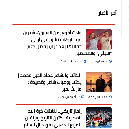
آخر الأخبار
عادت أقوى من السابق".. شيرين
عبد الوهاب تتألق في أولى
حفلاتها بعد غياب بفضل دعم
"الليثي" والمخلصين
محمد ابو سيف
08 أغسطس 2026
الكاتب والشاعر عماد الدين محمد |
يكتب يوميات شاعر وقصيدة :
مازلتُ بخير
عماد الدين محمد
07 أغسطس 2026
إنجاز تاريخي.. ناشئات كرة اليد
المصرية يكتبن التاريخ ويرتقين
للمربع الذهبي بمونديال العالم