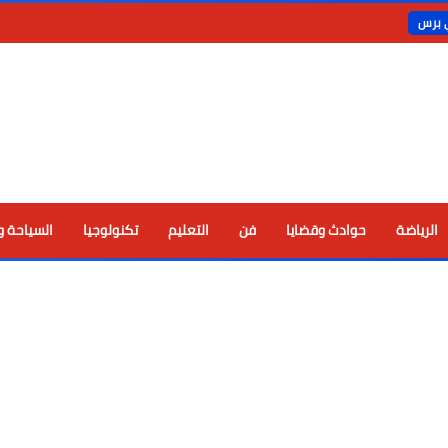
ي برس
الرياضة
حوادث وقضايا
فن
التعليم
تكنولوجيا
السياحة و