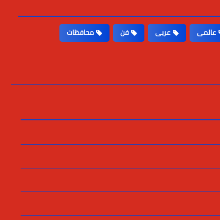
عالمى
عربى
فن
محافظات