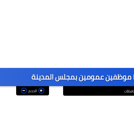
الحجم
افظات