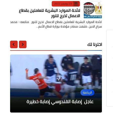
23 نوفمبر 2022
لائحة الموارد البشرية للعاملين بقطاع
الاعمال تخرج للنور
لائحة الموارد البشرية للعاملين بقطاع الاعمال تخرج للنور متابعه:- محمد
سراج الدين كشفت مصادر مؤكدة بوزارة قطاع الأعم…
اخترنا لك
مقالات
مقالات
الرياضة
محافظات
الرياضة
خبراء الآثار واليونسكو يدلون برأيهم
الرحّالة العالمى العرجان يزور درب البدو
تشديد الرقابة على تعريفة الركوب فى
تشكيل الأهلي أمام بيراميدز في الدوري
المصري
البحر الاحمر
بسيناء سيرًا على الأقدام
عاجل إصابة القندوسي إصابة خطيرة
لحملة الدفاع عن الحضارة فى مدخل الهرم