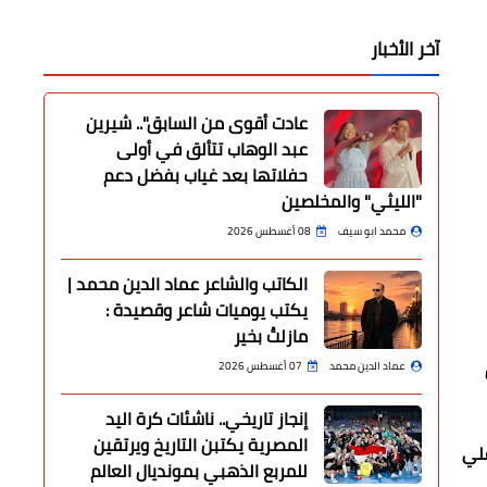
آخر الأخبار
عادت أقوى من السابق".. شيرين
عبد الوهاب تتألق في أولى
حفلاتها بعد غياب بفضل دعم
"الليثي" والمخلصين
محمد ابو سيف
08 أغسطس 2026
الكاتب والشاعر عماد الدين محمد |
يكتب يوميات شاعر وقصيدة :
مازلتُ بخير
آخرين
عماد الدين محمد
07 أغسطس 2026
إنجاز تاريخي.. ناشئات كرة اليد
المصرية يكتبن التاريخ ويرتقين
علي
للمربع الذهبي بمونديال العالم