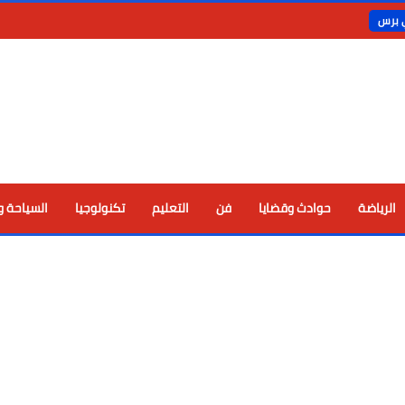
ي برس
الرياضة
حوادث وقضايا
فن
التعليم
تكنولوجيا
السياحة و