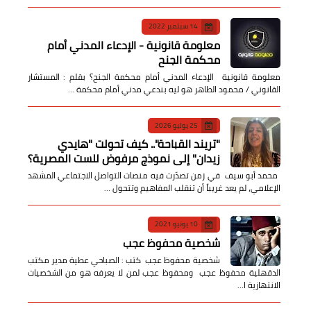
14 سبتمبر 2022
معلومة قانونية - الإدعاء المدني أمام
محكمة الجنح
معلومة قانونية الإدعاء المدني أمام محكمة الجنح؟ بقلم : المستشار
القانوني / محمود الطاهر هو ليه بندعي مدني أمام محكمة …
25 يوليو 2026
​"تريند القباحة".. كيف تحولت "هايدي
زيدان" إلى نموذج مرفوض للست المصرية؟
​ محمد أبو سيف ​في زمن تصدّرت فيه منصات التواصل الاجتماعي المشهد
الإعلامي، لم يعد غريباً أن تنقلب المفاهيم وتتحول …
10 يونيو 2021
شخصية محفوظ عجب
شخصية محفوظ عجب كتب : الصباحي عطية مدير مكتب
الدقهلية محفوظ عجب ومحفوظ عجب لمن لا يعرفه هو من الشخصيات
الانتهازية ا…