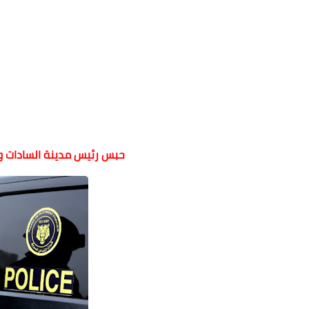
حبس رئيس مدينة السادات و٣ موظفين عمومين بمجلس المدين