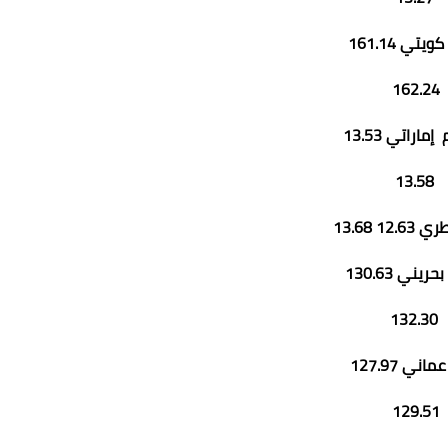
ويتي 161.14
162.24
ماراتي 13.53
13.58
12. 13.68
حريني 130.63
132.30
اني 127.97
129.51