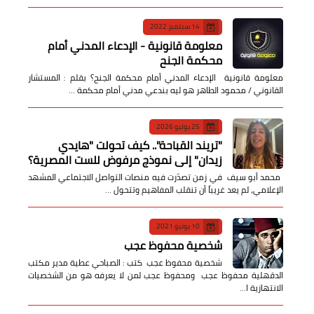
14 سبتمبر 2022
معلومة قانونية - الإدعاء المدني أمام
محكمة الجنح
معلومة قانونية الإدعاء المدني أمام محكمة الجنح؟ بقلم : المستشار
القانوني / محمود الطاهر هو ليه بندعي مدني أمام محكمة …
25 يوليو 2026
​"تريند القباحة".. كيف تحولت "هايدي
زيدان" إلى نموذج مرفوض للست المصرية؟
​ محمد أبو سيف ​في زمن تصدّرت فيه منصات التواصل الاجتماعي المشهد
الإعلامي، لم يعد غريباً أن تنقلب المفاهيم وتتحول …
10 يونيو 2021
شخصية محفوظ عجب
شخصية محفوظ عجب كتب : الصباحي عطية مدير مكتب
الدقهلية محفوظ عجب ومحفوظ عجب لمن لا يعرفه هو من الشخصيات
الانتهازية ا…