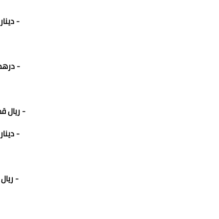
- دينار ك
- درهم إ
- ريال قطري 63
- دينار ب
- ريال عم