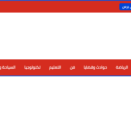
ي برس
الرياضة
حوادث وقضايا
فن
التعليم
تكنولوجيا
السياحة و