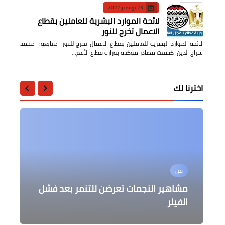
23 نوفمبر 2022
لائحة الموارد البشرية للعاملين بقطاع
الاعمال تخرج للنور
لائحة الموارد البشرية للعاملين بقطاع الاعمال تخرج للنور متابعه:- محمد
سراج الدين كشفت مصادر مؤكدة بوزارة قطاع الأعم…
اخترنا لك
فن
محافظات
حوادث وقضايا
المرأة والطفل
....
الباجور اخماد حريق نشب بأحد عربات
تم العثور على جثة مسن متحللة داخل
خبراء التجميل: اضافة السكر إلي الشامبو
مشاهير النجمات تعرضن للتنمر بعد فشل
الفيلر
منزله
قالوا إوصفه
للتخلص من القشرة.
البنزين التابعة لشركة التعاون..