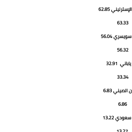
إسترليني 62.85
63.33
ويسري 56.04
56.32
باني 32.91
33.34
 الصيني 6.83
6.86
سعودي 13.22
13.27