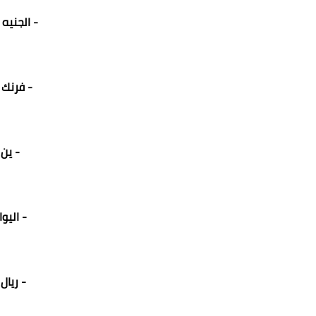
- الجنيه ال
- فرنك س
- ين يا
- اليوان
- ريال 