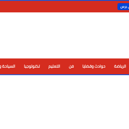
ي برس
الرياضة
حوادث وقضايا
فن
التعليم
تكنولوجيا
السياحة و