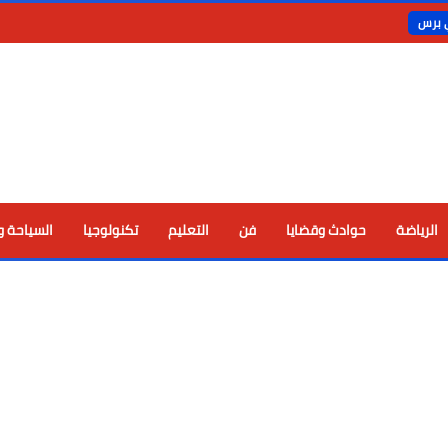
ي برس
الرياضة
حوادث وقضايا
فن
التعليم
تكنولوجيا
السياحة و