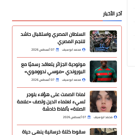
آخر الأخبار
السلطان المصري واستقبال حاشد
للنجم المصري
محمد ابو سيف
07 أغسطس 2026
مولودية الجزائر يتعاقد رسميًا مع
البوروندي «موسي ندووموي»
محمد ابو سيف
07 أغسطس 2026
لماذا الصمت على هؤلاء بلوجر
تسيء لعلماء الدين وتصف «علامة
الصلاة» بألفاظ خادشة
محمد ابو سيف
07 أغسطس 2026
سقوط كتلة خرسانية ينهي حياة