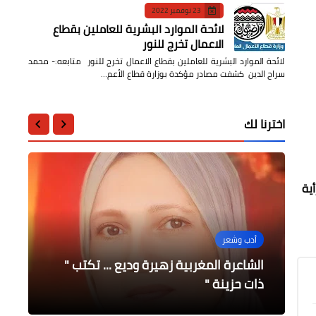
23 نوفمبر 2022
لائحة الموارد البشرية للعاملين بقطاع
الاعمال تخرج للنور
لائحة الموارد البشرية للعاملين بقطاع الاعمال تخرج للنور متابعه:- محمد
سراج الدين كشفت مصادر مؤكدة بوزارة قطاع الأعم…
اخترنا لك
ية
الرأى
التعليم
أدب وشعر
الثقافة
أدب وشعر
الشاعرة المغربية زهيرة وديع ... تكتب "
مروة محمد عبد المنعم ... تكتب "أحيانا
غدا .. جامعة بنها تطلق مسابقة الجامعة
ذات حزينة "
الخضراء الذكية
قليلا من الأنانية يفيد"
إحياء الولع بالحضارة المصرية
حنان راشد ... تكتب " دموع الرحيل "