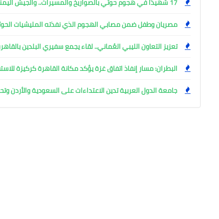
17 شهيدًا في هجوم حوثي بالصواريخ والمسيرات.. والجيش اليمني يتوعد
مصريان وطفل ضمن مصابي الهجوم الذي نفذته المليشيات الحوث
تعزيز التعاون الليبي العُماني.. لقاء يجمع سفيري البلدين بالقاهر
البطران: مسار إنفاذ اتفاق غزة يؤكد مكانة القاهرة كركيزة للاست
جامعة الدول العربية تدين الاعتداءات على السعودية والأردن وت