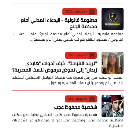
14 سبتمبر 2022
معلومة قانونية - الإدعاء المدني أمام
محكمة الجنح
معلومة قانونية الإدعاء المدني أمام محكمة الجنح؟ بقلم : المستشار
القانوني / محمود الطاهر هو ليه بندعي مدني أمام محكمة …
25 يوليو 2026
​"تريند القباحة".. كيف تحولت "هايدي
زيدان" إلى نموذج مرفوض للست المصرية؟
​ محمد أبو سيف ​في زمن تصدّرت فيه منصات التواصل الاجتماعي المشهد
الإعلامي، لم يعد غريباً أن تنقلب المفاهيم وتتحول …
10 يونيو 2021
شخصية محفوظ عجب
شخصية محفوظ عجب كتب : الصباحي عطية مدير مكتب
الدقهلية محفوظ عجب ومحفوظ عجب لمن لا يعرفه هو من الشخصيات
الانتهازية ا…