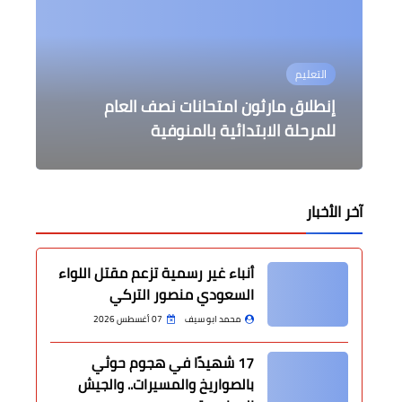
عالمى
التعليم
جامعات
محافظات
محافظات
إنطلاق مارثون امتحانات نصف العام
ألمانيا تضع أهداف مناخية طموحة نحو
نائب رئيس جامعة بنها للتعليم والطلاب
وضع حجر اساس مقر هيئة قضايا الدولة
صرف التعويضات المقررة لمتضرري حريق
الجديد بالمنوفية
معرض كفر الشيخ
إنطلق تحول الطاقة بحلول ٢٠٢٥
للمرحلة الابتدائية بالمنوفية
يتفقد سير الإمتحانات بكلية الزراعة
آخر الأخبار
أنباء غير رسمية تزعم مقتل اللواء
السعودي منصور التركي
محمد ابو سيف
07 أغسطس 2026
17 شهيدًا في هجوم حوثي
بالصواريخ والمسيرات.. والجيش