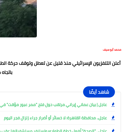
محمد أبو سيف
أعلن التلفزيون الإسرائيلي منذ قليل عن تعطل وتوقف حركة الطي
باتجاه 
شاهد أيضًا
عاجل | بيان عماني إيراني مرتقب حول فتح "ممر عبور مؤقت" 
عاجل.. محافظة القاهرة: لا خسائر أو أضرار جراء زلزال فجر اليوم
عاجل.. "الصحة" تُفعل خطة الطوارئ وتستنفر مستشفياتها عقب هز