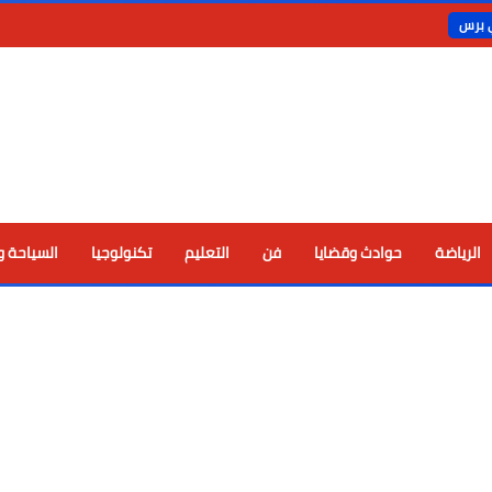
ي برس
الرياضة
حوادث وقضايا
فن
التعليم
تكنولوجيا
السياحة و