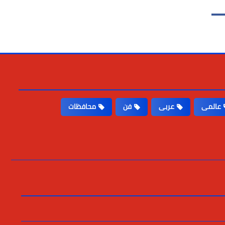
عالمى
عربى
فن
محافظات