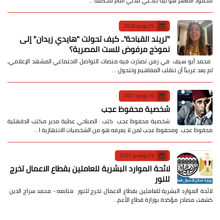
محمود الطاهر هو ليه بندعي مدني أمام محكمة …
25 يوليو 2026
​"تريند القباحة".. كيف تحولت "هايدي زيدان" إلى
نموذج مرفوض للست المصرية؟
​ محمد أبو سيف ​في زمن تصدّرت فيه منصات التواصل الاجتماعي المشهد الإعلامي،
لم يعد غريباً أن تنقلب المفاهيم وتتحول …
10 يونيو 2021
شخصية محفوظ عجب
شخصية محفوظ عجب كتب : الصباحي عطية مدير مكتب الدقهلية
محفوظ عجب ومحفوظ عجب لمن لا يعرفه هو من الشخصيات الانتهازية ا…
23 نوفمبر 2022
لائحة الموارد البشرية للعاملين بقطاع الاعمال تخرج
للنور
لائحة الموارد البشرية للعاملين بقطاع الاعمال تخرج للنور متابعه:- محمد سراج الدين
كشفت مصادر مؤكدة بوزارة قطاع الأعم…