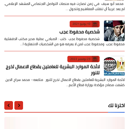
​ محمد أبو سيف ​في زمن تصدّرت فيه منصات التواصل الاجتماعي المشهد الإعلامي،
لم يعد غريباً أن تنقلب المفاهيم وتتحول …
10 يونيو 2021
شخصية محفوظ عجب
شخصية محفوظ عجب كتب : الصباحي عطية مدير مكتب الدقهلية
محفوظ عجب ومحفوظ عجب لمن لا يعرفه هو من الشخصيات الانتهازية ا…
23 نوفمبر 2022
لائحة الموارد البشرية للعاملين بقطاع الاعمال تخرج
للنور
لائحة الموارد البشرية للعاملين بقطاع الاعمال تخرج للنور متابعه:- محمد سراج الدين
كشفت مصادر مؤكدة بوزارة قطاع الأعم…
اخترنا لك