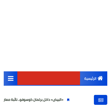
الرئيسية
القائمة الرئيسية
«البيض» داخل برلمان كوسوفو.. نائبة معارضة تهاجم ألبين
أخبار مصر