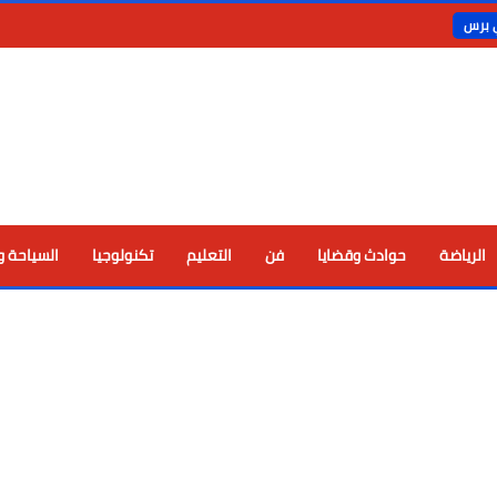
ي برس
الرياضة
حوادث وقضايا
فن
التعليم
تكنولوجيا
السياحة و