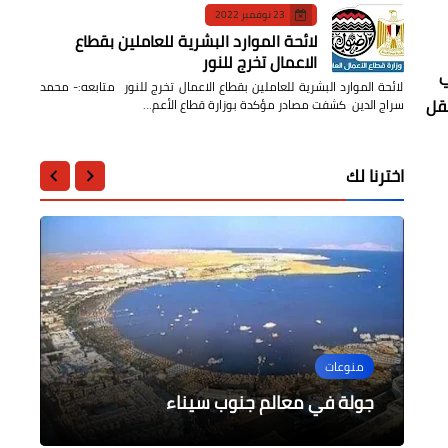
23 نوفمبر 2022
لائحة الموارد البشرية للعاملين بقطاع
الاعمال تخرج للنور
ي
لائحة الموارد البشرية للعاملين بقطاع الاعمال تخرج للنور متابعه:- محمد
نقل
سراج الدين كشفت مصادر مؤكدة بوزارة قطاع الأعم…
اخترنا لك
عالمى
مقالات
مقالات
الرياضة
منوعات
صراع الجبابرة
زلزال شرق البحر المتوسط
جولة في معالم جنوب سيناء
بعثة فريق توسكر الكينى تصل القاهرة
إبني مبدع ... بقلم : دكتور شيماء صبحي