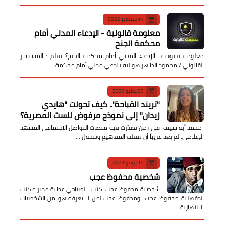
14 سبتمبر 2022
معلومة قانونية - الإدعاء المدني أمام
محكمة الجنح
معلومة قانونية الإدعاء المدني أمام محكمة الجنح؟ بقلم : المستشار
القانوني / محمود الطاهر هو ليه بندعي مدني أمام محكمة …
25 يوليو 2026
​"تريند القباحة".. كيف تحولت "هايدي
زيدان" إلى نموذج مرفوض للست المصرية؟
​ محمد أبو سيف ​في زمن تصدّرت فيه منصات التواصل الاجتماعي المشهد
الإعلامي، لم يعد غريباً أن تنقلب المفاهيم وتتحول …
10 يونيو 2021
شخصية محفوظ عجب
شخصية محفوظ عجب كتب : الصباحي عطية مدير مكتب
الدقهلية محفوظ عجب ومحفوظ عجب لمن لا يعرفه هو من الشخصيات
الانتهازية ا…