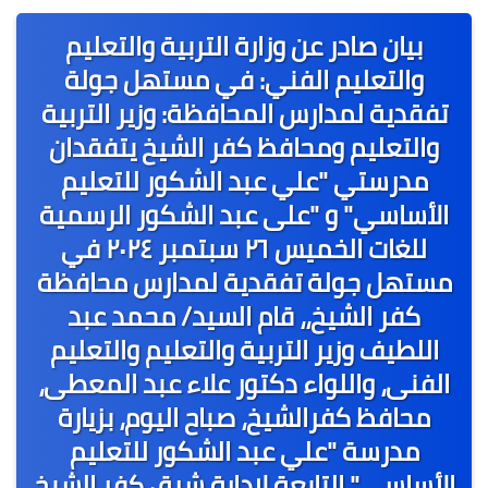
عربى
بيان صادر عن وزارة التربية والتعليم
عالمى
والتعليم الفني: في مستهل جولة
الرياضة
تفقدية لمدارس المحافظة: وزير التربية
والتعليم ومحافظ كفر الشيخ يتفقدان
حوادث وقضايا
مدرستي "علي عبد الشكور للتعليم
فن
الأساسي" و "على عبد الشكور الرسمية
التعليم
للغات الخميس ٢٦ سبتمبر ٢٠٢٤ في
مستهل جولة تفقدية لمدارس محافظة
تكنولوجيا
كفر الشيخ،، قام السيد/ محمد عبد
السياحة والفنادق
اللطيف وزير التربية والتعليم والتعليم
الفنى، واللواء دكتور علاء عبد المعطى،
محافظ كفرالشيخ، صباح اليوم، بزيارة
مدرسة "علي عبد الشكور للتعليم
الأساسي" التابعة لإدارة شرق كفر الشيخ