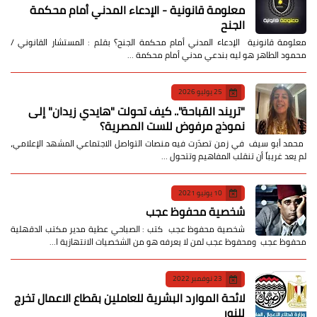
معلومة قانونية - الإدعاء المدني أمام محكمة
الجنح
معلومة قانونية الإدعاء المدني أمام محكمة الجنح؟ بقلم : المستشار القانوني /
محمود الطاهر هو ليه بندعي مدني أمام محكمة …
25 يوليو 2026
​"تريند القباحة".. كيف تحولت "هايدي زيدان" إلى
نموذج مرفوض للست المصرية؟
​ محمد أبو سيف ​في زمن تصدّرت فيه منصات التواصل الاجتماعي المشهد الإعلامي،
لم يعد غريباً أن تنقلب المفاهيم وتتحول …
10 يونيو 2021
شخصية محفوظ عجب
شخصية محفوظ عجب كتب : الصباحي عطية مدير مكتب الدقهلية
محفوظ عجب ومحفوظ عجب لمن لا يعرفه هو من الشخصيات الانتهازية ا…
23 نوفمبر 2022
لائحة الموارد البشرية للعاملين بقطاع الاعمال تخرج
للنور