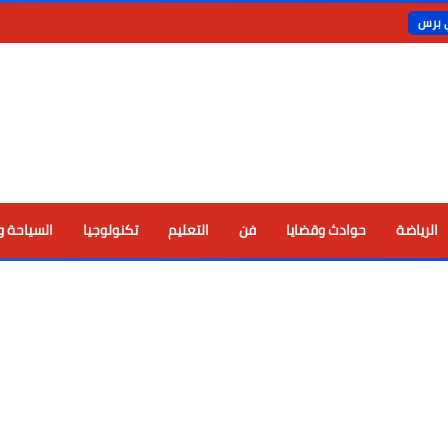
ي برس
الرياضة
حوادث وقضايا
فن
التعليم
تكنولوجيا
السياحة و