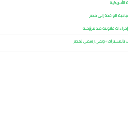
 الأمريكية
لسياحية الوافدة إلى مصر
جراءات قانونية ضد مروّجيه
اف بالمسيرات» ونفي رسمي لمصر