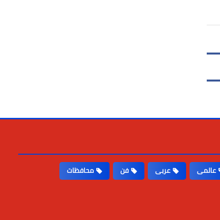
عالمى
عربى
فن
محافظات