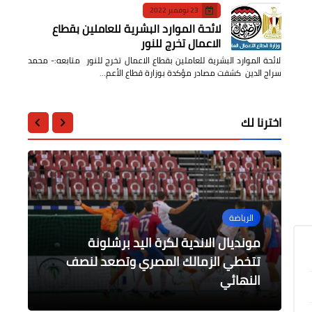
23 نوفمبر 2022
لائحة الموارد البشرية للعاملين بقطاع
الاعمال تخرج للنور
لائحة الموارد البشرية للعاملين بقطاع الاعمال تخرج للنور متابعه:- محمد
سراج الدين كشفت مصادر مؤكدة بوزارة قطاع الأعم…
اخترنا لك
الرياضة
عربى
مقالات
حوادث وقضايا
مونديال الاندية لكرة اليد برشلونة
محافظات
السيسي في إتصال هاتفي للرئيس
تتخطي الزمالك المصري وتصعد لنصف
من ابطال حرب اكتوبر إبراهيم عبد العال
ضبط مخدرات بقيمة 8 ملايين جنيه وضبط
3 تشكيلات عصابية بالمنصورة
النهائي
التونسي
أبن محافظة الدقهلية
محافظ كفر الشيخ يسلم115 وحدة سكنية