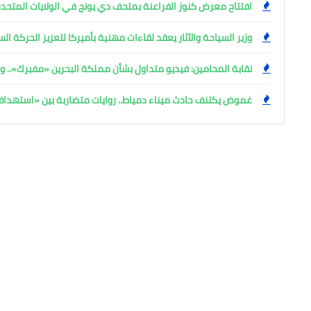
افتتاح معرض كنوز الفراعنة بمتحف دي يونج في الولايات المتحدة
وزير السياحة والآثار يعقد لقاءات مهنية بأميركا لتعزيز الحركة ا
نقابة المحامين: فيديو متداول بشأن مملكة البحرين «مفبرك».. وإ
غموض يكتنف حادث ميناء دمياط.. روايات متضاربة بين «استهد