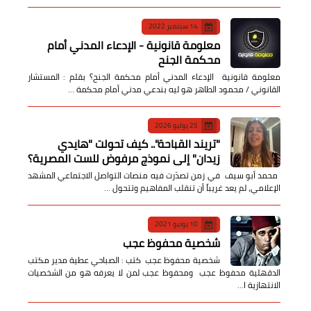
14 سبتمبر 2022
معلومة قانونية - الإدعاء المدني أمام
محكمة الجنح
معلومة قانونية الإدعاء المدني أمام محكمة الجنح؟ بقلم : المستشار
القانوني / محمود الطاهر هو ليه بندعي مدني أمام محكمة …
25 يوليو 2026
​"تريند القباحة".. كيف تحولت "هايدي
زيدان" إلى نموذج مرفوض للست المصرية؟
​ محمد أبو سيف ​في زمن تصدّرت فيه منصات التواصل الاجتماعي المشهد
الإعلامي، لم يعد غريباً أن تنقلب المفاهيم وتتحول …
10 يونيو 2021
شخصية محفوظ عجب
شخصية محفوظ عجب كتب : الصباحي عطية مدير مكتب
الدقهلية محفوظ عجب ومحفوظ عجب لمن لا يعرفه هو من الشخصيات
الانتهازية ا…