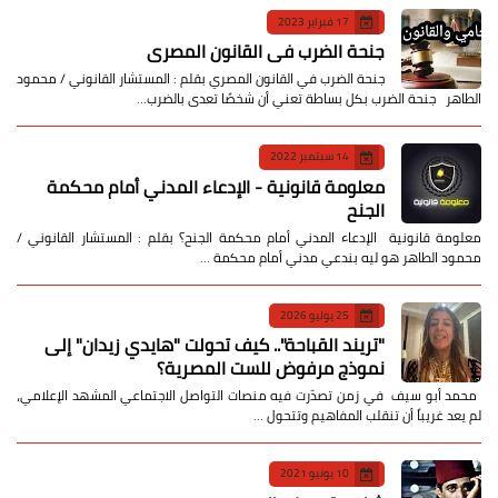
17 فبراير 2023
جنحة الضرب في القانون المصري
جنحة الضرب في القانون المصري بقلم : المستشار القانوني / محمود
الطاهر جنحة الضرب بكل بساطة تعني أن شخصًا تعدى بالضرب…
14 سبتمبر 2022
معلومة قانونية - الإدعاء المدني أمام محكمة
الجنح
معلومة قانونية الإدعاء المدني أمام محكمة الجنح؟ بقلم : المستشار القانوني /
محمود الطاهر هو ليه بندعي مدني أمام محكمة …
25 يوليو 2026
​"تريند القباحة".. كيف تحولت "هايدي زيدان" إلى
نموذج مرفوض للست المصرية؟
​ محمد أبو سيف ​في زمن تصدّرت فيه منصات التواصل الاجتماعي المشهد الإعلامي،
لم يعد غريباً أن تنقلب المفاهيم وتتحول …
10 يونيو 2021