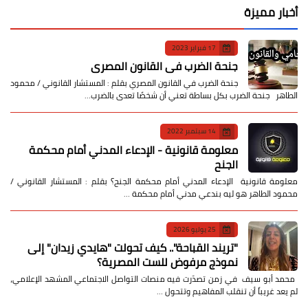
أخبار مميزة
17 فبراير 2023
جنحة الضرب في القانون المصري
جنحة الضرب في القانون المصري بقلم : المستشار القانوني / محمود
الطاهر جنحة الضرب بكل بساطة تعني أن شخصًا تعدى بالضرب…
14 سبتمبر 2022
معلومة قانونية - الإدعاء المدني أمام محكمة
الجنح
معلومة قانونية الإدعاء المدني أمام محكمة الجنح؟ بقلم : المستشار القانوني /
محمود الطاهر هو ليه بندعي مدني أمام محكمة …
25 يوليو 2026
​"تريند القباحة".. كيف تحولت "هايدي زيدان" إلى
نموذج مرفوض للست المصرية؟
​ محمد أبو سيف ​في زمن تصدّرت فيه منصات التواصل الاجتماعي المشهد الإعلامي،
لم يعد غريباً أن تنقلب المفاهيم وتتحول …