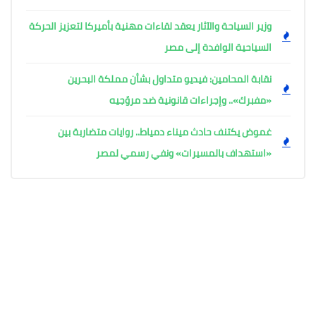
وزير السياحة والآثار يعقد لقاءات مهنية بأميركا لتعزيز الحركة
السياحية الوافدة إلى مصر
نقابة المحامين: فيديو متداول بشأن مملكة البحرين
«مفبرك».. وإجراءات قانونية ضد مروّجيه
غموض يكتنف حادث ميناء دمياط.. روايات متضاربة بين
«استهداف بالمسيرات» ونفي رسمي لمصر