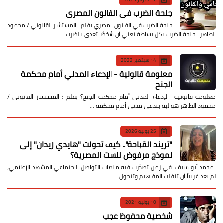
جنحة الضرب في القانون المصري
جنحة الضرب في القانون المصري بقلم : المستشار القانوني / محمود
الطاهر جنحة الضرب بكل بساطة تعني أن شخصًا تعدى بالضرب…
14 سبتمبر 2022
معلومة قانونية - الإدعاء المدني أمام محكمة
الجنح
معلومة قانونية الإدعاء المدني أمام محكمة الجنح؟ بقلم : المستشار القانوني /
محمود الطاهر هو ليه بندعي مدني أمام محكمة …
25 يوليو 2026
​"تريند القباحة".. كيف تحولت "هايدي زيدان" إلى
نموذج مرفوض للست المصرية؟
​ محمد أبو سيف ​في زمن تصدّرت فيه منصات التواصل الاجتماعي المشهد الإعلامي،
لم يعد غريباً أن تنقلب المفاهيم وتتحول …
10 يونيو 2021
شخصية محفوظ عجب