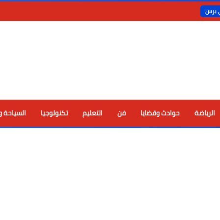
ي برس
الرياضة
حوادث وقضايا
فن
التعليم
تكنولوجيا
السياحة و