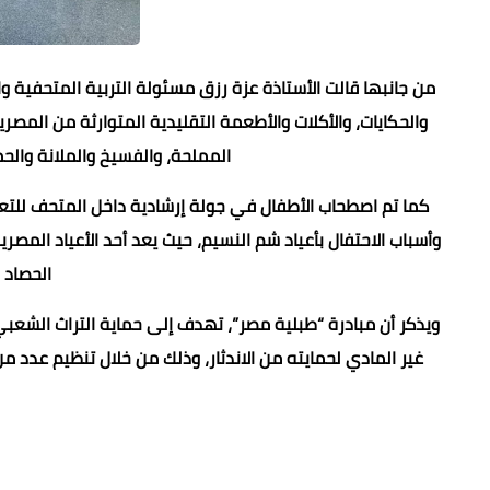
من جانبها قالت الأستاذة عزة رزق مسئولة التربية المتحفية 
والحكايات، والأكلات والأطعمة التقليدية المتوارثة من المص
المملحة، والفسيخ والملانة والح
كما تم اصطحاب الأطفال في جولة إرشادية داخل المتحف للتعرف
وأسباب الاحتفال بأعياد شم النسيم، حيث يعد أحد الأعياد المصر
الحصاد 
ويذكر أن مبادرة “طبلية مصر”، تهدف إلى حماية التراث الشعبي 
غير المادي لحمايته من الاندثار، وذلك من خلال تنظيم عدد م