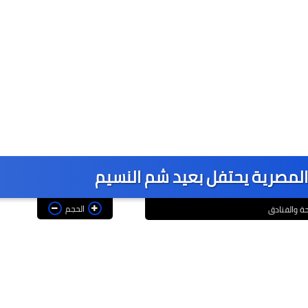
لمصرية يحتفل بعيد شم النسيم
الحجم
حة والفنادق