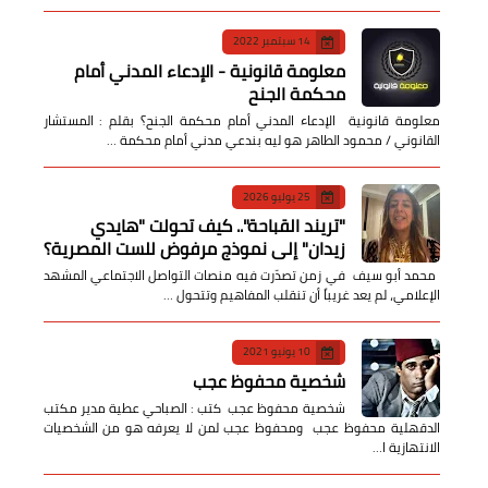
14 سبتمبر 2022
معلومة قانونية - الإدعاء المدني أمام
محكمة الجنح
معلومة قانونية الإدعاء المدني أمام محكمة الجنح؟ بقلم : المستشار
القانوني / محمود الطاهر هو ليه بندعي مدني أمام محكمة …
25 يوليو 2026
​"تريند القباحة".. كيف تحولت "هايدي
زيدان" إلى نموذج مرفوض للست المصرية؟
​ محمد أبو سيف ​في زمن تصدّرت فيه منصات التواصل الاجتماعي المشهد
الإعلامي، لم يعد غريباً أن تنقلب المفاهيم وتتحول …
10 يونيو 2021
شخصية محفوظ عجب
شخصية محفوظ عجب كتب : الصباحي عطية مدير مكتب
الدقهلية محفوظ عجب ومحفوظ عجب لمن لا يعرفه هو من الشخصيات
الانتهازية ا…