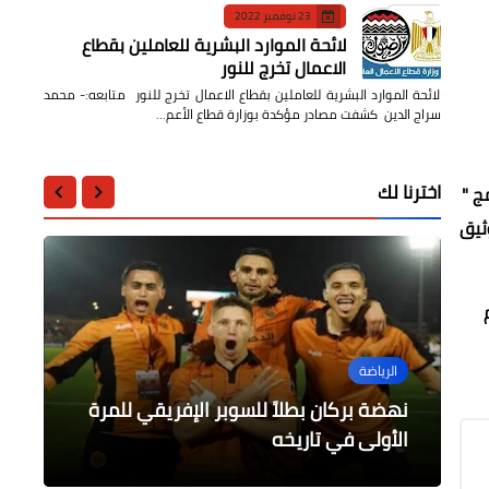
23 نوفمبر 2022
لائحة الموارد البشرية للعاملين بقطاع
الاعمال تخرج للنور
لائحة الموارد البشرية للعاملين بقطاع الاعمال تخرج للنور متابعه:- محمد
سراج الدين كشفت مصادر مؤكدة بوزارة قطاع الأعم…
اخترنا لك
ج "
ثيق
الرياضة
الرياضة
الرياضة
جامعات
محافظات
باحث نيجيري يحصل على الماجستير من
فريق مركز شباب الخارجة يصل لأول مرة
الزمالك يعلن عودة محمد صبحي للقلعة
نهضة بركان بطلاً للسوبر الإفريقي للمرة
متابعة أعمال التعديلات المروريه بمدينة
العبور
البيضاء رسميآ
الأولى في تاريخه
كلية الإعلام بجامعة الأزهر
لنهائي دوري مراكز الشباب