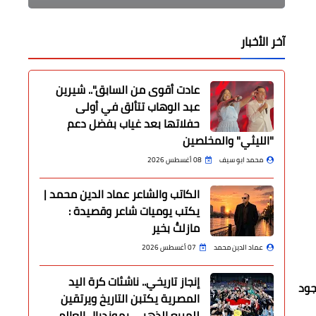
آخر الأخبار
عادت أقوى من السابق".. شيرين
عبد الوهاب تتألق في أولى
حفلاتها بعد غياب بفضل دعم
"الليثي" والمخلصين
محمد ابو سيف
08 أغسطس 2026
الكاتب والشاعر عماد الدين محمد |
يكتب يوميات شاعر وقصيدة :
مازلتُ بخير
عماد الدين محمد
07 أغسطس 2026
إنجاز تاريخي.. ناشئات كرة اليد
جود
المصرية يكتبن التاريخ ويرتقين
للمربع الذهبي بمونديال العالم