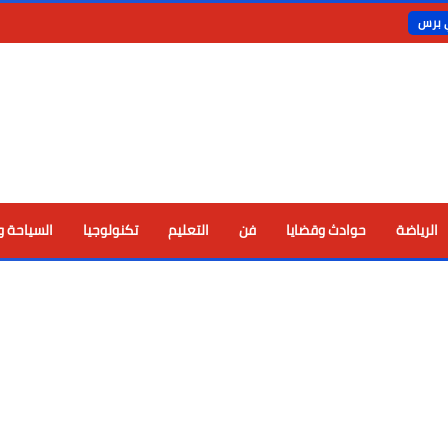
ي برس
الرياضة
حوادث وقضايا
فن
التعليم
تكنولوجيا
السياحة و