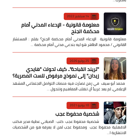
14 سبتمبر 2022
معلومة قانونية - الإدعاء المدني أمام
محكمة الجنح
معلومة قانونية الإدعاء المدني أمام محكمة الجنح؟ بقلم : المستشار
القانوني / محمود الطاهر هو ليه بندعي مدني أمام محكمة …
25 يوليو 2026
​"تريند القباحة".. كيف تحولت "هايدي
زيدان" إلى نموذج مرفوض للست المصرية؟
​ محمد أبو سيف ​في زمن تصدّرت فيه منصات التواصل الاجتماعي المشهد
الإعلامي، لم يعد غريباً أن تنقلب المفاهيم وتتحول …
10 يونيو 2021
شخصية محفوظ عجب
شخصية محفوظ عجب كتب : الصباحي عطية مدير مكتب
الدقهلية محفوظ عجب ومحفوظ عجب لمن لا يعرفه هو من الشخصيات
الانتهازية ا…