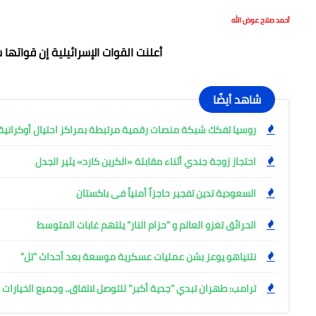
أحمد صلاح عوض الله
أعلنت القوات الإسرائيلية إن قواته
شاهد أيضًا
روسيا تفكك شبكة منصات رقمية مرتبطة بمراكز احتيال أوكرانية وتعتقل
احتجاز زوجة جندي أثناء مقابلة «الكرين كارد» يثير الجدل
السعودية تدين تفجير حاجزاً أمنياً فى باكستان
الحرائق تغزو العالم و "حزام النار" يلتهم غابات المتوسط
نتنياهو يوعز بشن عمليات عسكرية موسعة بعد أحداث "تل"
ترامب: طهران تبدي "جدية أكبر" للتوصل لاتفاق.. وجميع الخيارا