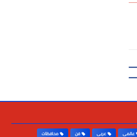
عالمى
عربى
فن
محافظات