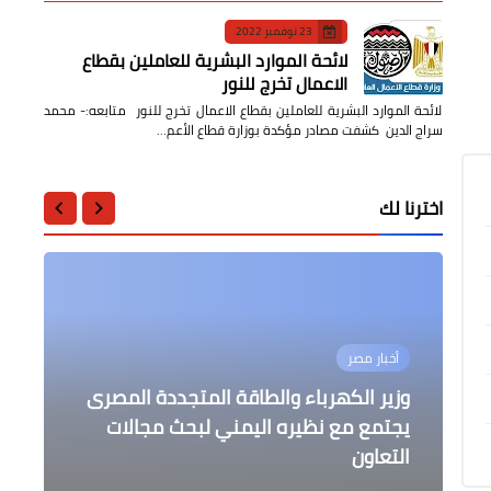
23 نوفمبر 2022
لائحة الموارد البشرية للعاملين بقطاع
الاعمال تخرج للنور
لائحة الموارد البشرية للعاملين بقطاع الاعمال تخرج للنور متابعه:- محمد
سراج الدين كشفت مصادر مؤكدة بوزارة قطاع الأعم…
اخترنا لك
أخبار مصر
أخبار مصر
عالمى
محافظات
أخبار مصر
ضم الطفلة ملك محمد لفصل البيانو
وزير الكهرباء والطاقة المتجددة المصرى
بمواهب الأوبرا وفرقة الشمس لذوي
يجتمع مع نظيره اليمني لبحث مجالات
"أهل القرآن" نتيجة المسابقة العالمية
مدبولي يجتمع مع محافظ دمياط لبحث
رئيس مركز ومدينة الحامول يتابع غلق ٣
التعاون
القدرات
عددا من ملفات العمل المهمة
الثامنة والعشرين للقرآن الكريم
مراكز دروس خصوصية بمركز الحامول