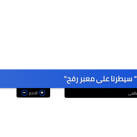
" سيطرنا على معبر رفح"
الحجم
المى