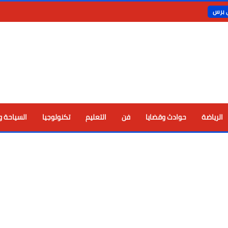
ي برس
الرياضة
حوادث وقضايا
فن
التعليم
تكنولوجيا
السياحة و