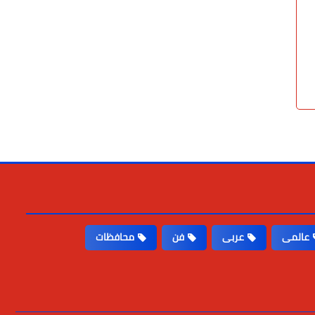
عالمى
عربى
فن
محافظات