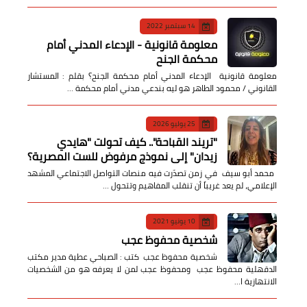
14 سبتمبر 2022
معلومة قانونية - الإدعاء المدني أمام
محكمة الجنح
معلومة قانونية الإدعاء المدني أمام محكمة الجنح؟ بقلم : المستشار
القانوني / محمود الطاهر هو ليه بندعي مدني أمام محكمة …
25 يوليو 2026
​"تريند القباحة".. كيف تحولت "هايدي
زيدان" إلى نموذج مرفوض للست المصرية؟
​ محمد أبو سيف ​في زمن تصدّرت فيه منصات التواصل الاجتماعي المشهد
الإعلامي، لم يعد غريباً أن تنقلب المفاهيم وتتحول …
10 يونيو 2021
شخصية محفوظ عجب
شخصية محفوظ عجب كتب : الصباحي عطية مدير مكتب
الدقهلية محفوظ عجب ومحفوظ عجب لمن لا يعرفه هو من الشخصيات
الانتهازية ا…