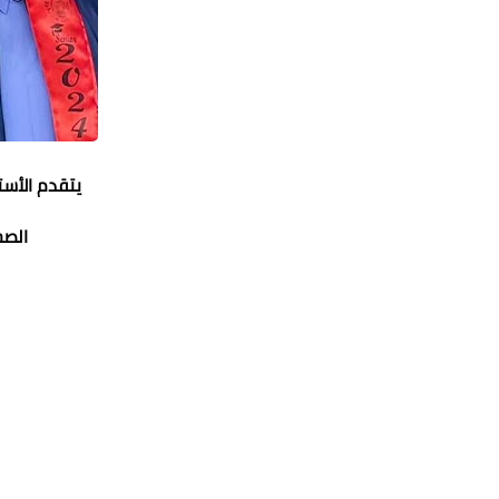
يتقدم الأست
الصح