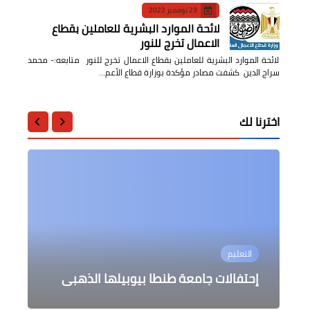
23 نوفمبر 2022
لائحة الموارد البشرية للعاملين بقطاع
الاعمال تخرج للنور
لائحة الموارد البشرية للعاملين بقطاع الاعمال تخرج للنور متابعه:- محمد
سراج الدين كشفت مصادر مؤكدة بوزارة قطاع الأعم…
اخترنا لك
أخبار مصر
فن
أخبار مصر
أخبار مصر
مشاورات مع مختلف الشُركاء الدوليين
التعليم
للإعداد لاستضافة مصر لمؤتمر تغير
وزارة الخارجية الكولومبية تستضيف
يسرا تكشف عن ملامح مسلسل "أحلام
مندوب مصر لدى الإتحاد الإفريقي يشارك
المُناخ
سعيدة" لرمضان 2022
احتفالاً مصري كولومبي
في زيارة ميدانية لمجلس السلم
إحتفالات جامعة طنطا بيوبيلها الذهبى