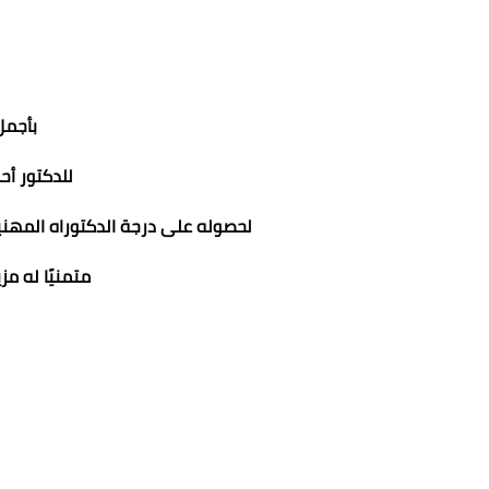
بأجمل
للدكتور أ
لحصوله على درجة الدكتوراه المهني
متمنيًا له مزي