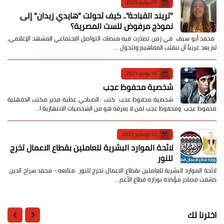
25 يوليو 2026
​"تريند القباحة".. كيف تحولت "هايدي زيدان" إلى
نموذج مرفوض للست المصرية؟
​ محمد أبو سيف ​في زمن تصدّرت فيه منصات التواصل الاجتماعي المشهد الإعلامي،
لم يعد غريباً أن تنقلب المفاهيم وتتحول …
10 يونيو 2021
شخصية محفوظ عجب
شخصية محفوظ عجب كتب : الصباحي عطية مدير مكتب الدقهلية
محفوظ عجب ومحفوظ عجب لمن لا يعرفه هو من الشخصيات الانتهازية ا…
23 نوفمبر 2022
لائحة الموارد البشرية للعاملين بقطاع الاعمال تخرج
للنور
لائحة الموارد البشرية للعاملين بقطاع الاعمال تخرج للنور متابعه:- محمد سراج الدين
كشفت مصادر مؤكدة بوزارة قطاع الأعم…
اخترنا لك