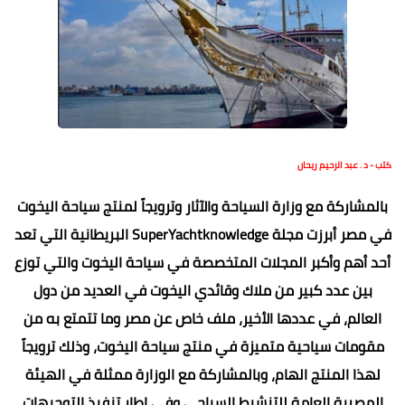
كتب - د . عبد الرحيم ريحان
بالمشاركة مع وزارة السياحة والآثار وترويجاً لمنتج سياحة اليخوت
في مصر أبرزت مجلة SuperYachtknowledge البريطانية التي تعد
أحد أهم وأكبر المجلات المتخصصة في سياحة اليخوت والتي توزع
بين عدد كبير من ملاك وقائدي اليخوت في العديد من دول
العالم، في عددها الأخير، ملف خاص عن مصر وما تتمتع به من
مقومات سياحية متميزة في منتج سياحة اليخوت، وذلك ترويجاً
لهذا المنتج الهام، وبالمشاركة مع الوزارة ممثلة في الهيئة
المصرية العامة للتنشيط السياحي وفي إطار تنفيذ التوجيهات