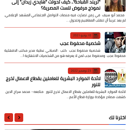
​"تريند القباحة".. كيف تحولت "هايدي زيدان" إلى
نموذج مرفوض للست المصرية؟
​ محمد أبو سيف ​في زمن تصدّرت فيه منصات التواصل الاجتماعي المشهد الإعلامي،
لم يعد غريباً أن تنقلب المفاهيم وتتحول …
10 يونيو 2021
شخصية محفوظ عجب
شخصية محفوظ عجب كتب : الصباحي عطية مدير مكتب الدقهلية
محفوظ عجب ومحفوظ عجب لمن لا يعرفه هو من الشخصيات الانتهازية ا…
23 نوفمبر 2022
لائحة الموارد البشرية للعاملين بقطاع الاعمال تخرج
للنور
لائحة الموارد البشرية للعاملين بقطاع الاعمال تخرج للنور متابعه:- محمد سراج الدين
كشفت مصادر مؤكدة بوزارة قطاع الأعم…
اخترنا لك