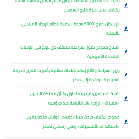
تحرك أحد الصدوع النشطة.. رئيس قسم الزلازل بمعهد الفلك
يكشف سبب هزة خليج السويس
الإسكان: طرح 5000 وحدة سكنية بنظام الإيجار المنتهي
بالتملك
افتتاح معرض كنوز الفراعنة بمتحف دي يونج في الولايات
المتحدة الأمريكية
وزير السياحة والآثار يعقد لقاءات مهنية بأميركا لتعزيز الحركة
السياحية الوافدة إلى مصر
نقابة المحامين: فيديو متداول بشأن مملكة البحرين
«مفبرك».. وإجراءات قانونية ضد مروّجيه
غموض يكتنف حادث ميناء دمياط.. روايات متضاربة بين
«استهداف بالمسيرات» ونفي رسمي لمصر