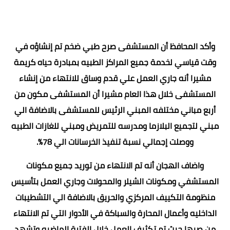
وأكد المحافظ أن المستشفى صرح طبي ضخم تم إنشاؤه في
وقت قياسي لخدمة جميع المراكز الطبيه بمبادرة حياه كريمة
مشيرا أنه جاري العمل علي قدم وساق للانتهاء من إنشاء
المستشفى خلال هذا العام مشيرا أن المستشفى مكون من
أربع مباني مختلفه المبني الرئيس للمستشفى بالاضافة الي
مبني لتجميع البلازما ومدرسه للتمريض ومبني للغازات الطبيه
ووصلت إجمالي نسبة تنفيذ الخرسانات الي 78%.
واضاف الهجان أنه تم الانتهاء من توريد جميع مكونات
المستشفي ومكونات الشيلر والمحولات وجاري العمل بتأسيس
منظومة التكييف المركزي والحريق بالاضافة الي التشطيبات
الداخليه وأعمال المحارة والسباكة في الأدوار التي تم الانتهاء
من صبها حيث تم تكثيف العمل خلال الفترة الماضيه وتشهد