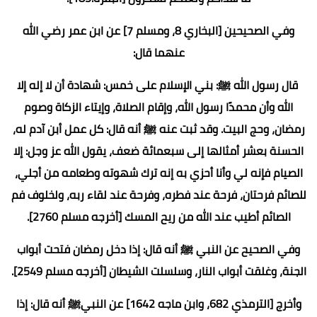
وفي الصحيحين [البخاري 8، ومسلم 7] عن ابن عمر رضي الله
عنهما قال:
قال رسول الله ﷺ: بني الإسلام على خمس: شهادة أن لا إله إلا
الله وأن محمدًا رسول الله، وإقام الصلاة، وإيتاء الزكاة وصوم
رمضان، وحج البيت. وقد ثبت عنه ﷺ أنه قال: كل عمل أبن آدم له،
الحسنة بعشر أمثالها إلى سبعمائة ضعف، يقول الله عز وجل: إلا
الصيام فإنه لي وأنا أحزي به إنه ترك شهوته وطعامه من أجلي،
للصائم فرحتان، فرحة عند فطره، وفرحة عند لقاء ربه، ولخلوف فم
الصائم أطيب عند الله من ريح المسك [أخرجه مسلم 2760].
وفي الصحيح عن النبي ﷺ أنه قال: إذا دخل رمضان فتحت أبواب
الجنة، وغلقت أبواب النار، وسلسلت الشيطان [أخرجه مسلم 2549].
وأخرج [الترمذي 682، وابن ماجه 1642] عن النبيﷺ أنه قال: إذا