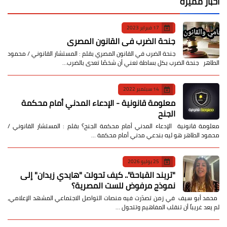
أخبار مميزة
17 فبراير 2023
جنحة الضرب في القانون المصري
جنحة الضرب في القانون المصري بقلم : المستشار القانوني / محمود
الطاهر جنحة الضرب بكل بساطة تعني أن شخصًا تعدى بالضرب…
14 سبتمبر 2022
معلومة قانونية - الإدعاء المدني أمام محكمة
الجنح
معلومة قانونية الإدعاء المدني أمام محكمة الجنح؟ بقلم : المستشار القانوني /
محمود الطاهر هو ليه بندعي مدني أمام محكمة …
25 يوليو 2026
​"تريند القباحة".. كيف تحولت "هايدي زيدان" إلى
نموذج مرفوض للست المصرية؟
​ محمد أبو سيف ​في زمن تصدّرت فيه منصات التواصل الاجتماعي المشهد الإعلامي،
لم يعد غريباً أن تنقلب المفاهيم وتتحول …