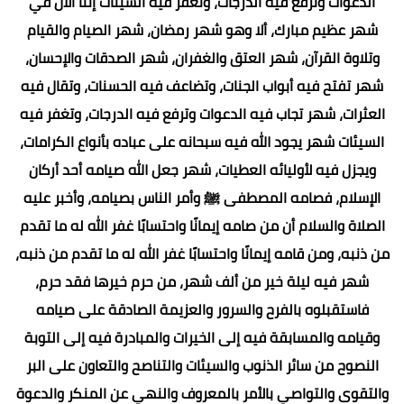
الدعوات وترفع فيه الدرجات، وتغفر فيه السيئات إننا الآن في
شهر عظيم مبارك، ألا وهو شهر رمضان، شهر الصيام والقيام
وتلاوة القرآن، شهر العتق والغفران، شهر الصدقات والإحسان،
شهر تفتح فيه أبواب الجنات، وتضاعف فيه الحسنات، وتقال فيه
العثرات، شهر تجاب فيه الدعوات وترفع فيه الدرجات، وتغفر فيه
السيئات شهر يجود الله فيه سبحانه على عباده بأنواع الكرامات،
ويجزل فيه لأوليائه العطيات، شهر جعل الله صيامه أحد أركان
الإسلام، فصامه المصطفى ﷺ وأمر الناس بصيامه، وأخبر عليه
الصلاة والسلام أن من صامه إيمانًا واحتسابًا غفر الله له ما تقدم
من ذنبه، ومن قامه إيمانًا واحتسابًا غفر الله له ما تقدم من ذنبه،
شهر فيه ليلة خير من ألف شهر، من حرم خيرها فقد حرم،
فاستقبلوه بالفرح والسرور والعزيمة الصادقة على صيامه
وقيامه والمسابقة فيه إلى الخيرات والمبادرة فيه إلى التوبة
النصوح من سائر الذنوب والسيئات والتناصح والتعاون على البر
والتقوى والتواصي بالأمر بالمعروف والنهي عن المنكر والدعوة