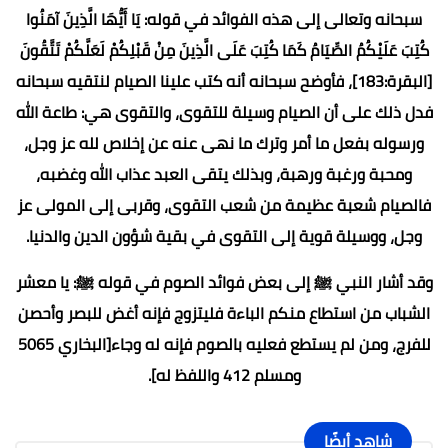
سبحانه وتعالى إلى هذه الفوائد في قوله: يَا أَيُّهَا الَّذِينَ آمَنُوا
كُتِبَ عَلَيْكُمُ الصِّيَامُ كَمَا كُتِبَ عَلَى الَّذِينَ مِنْ قَبْلِكُمْ لَعَلَّكُمْ تَتَّقُونَ
[البقرة:183]، فأوضح سبحانه أنه كتب علينا الصيام لنتقيه سبحانه
فدل ذلك على أن الصيام وسيلة للتقوى، والتقوى هي: طاعة الله
ورسوله بفعل ما أمر وترك ما نهى عنه عن إخلاص لله عز وجل،
ومحبة ورغبة ورهبة، وبذلك يتقى العبد عذاب الله وغضبه،
فالصيام شعبة عظيمة من شعب التقوى، وقربى إلى المولى عز
وجل، ووسيلة قوية إلى التقوى في بقية شؤون الدين والدنيا.
وقد أشار النبي ﷺ إلى بعض فوائد الصوم في قوله ﷺ: يا معشر
الشباب من استطاع منكم الباءة فليتزوج فإنه أغض للبصر وأحصن
للفرج، ومن لم يستطع فعليه بالصوم فإنه له وجاء[البخاري 5065
ومسلم 412 واللفظ له].
شاهد أيضًا