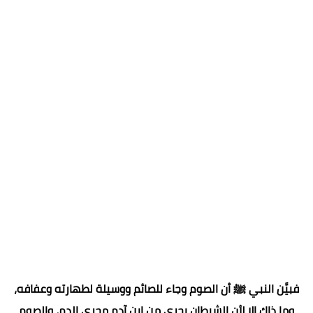
فبيَّن النبي ﷺ أن الصوم وجاء للصائم ووسيلة لطهارته وعفافه،
وما ذاك إلا لأن الشيطان يجري من ابن آدم مجري الدم، والصوم