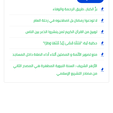
برُّ الكبار.. طريق الرحمة والوفاء
لا تودعوا رمضان بل اصطحبوه في رحلة العام
توبيخ من القرآن الكريم لمن ينشروا الذعر بين الناس
حكاية آية: "فَلَمَّا قَضَىٰ زَيْدٌ مِّنْهَا وَطَرًا"
منع تصوير الأئمة و المصلين أثناء أداء الصلاة داخل المساجد
الأزهر الشريف : السنة النبوية المطهرة هي المصدر الثاني
من مصادر التشريع الإسلامي