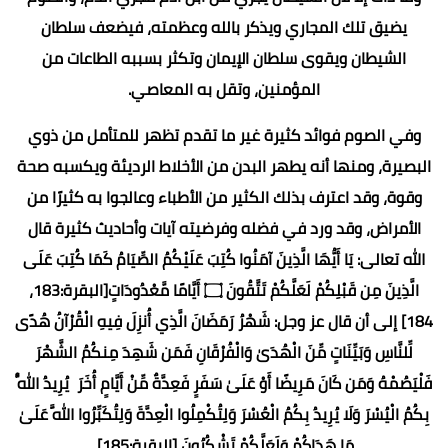
يضيق تلك المجاري ويذكر بالله وعظمته، فيضعف سلطان
الشيطان ويقوى سلطان الإيمان وتكثر بسببه الطاعات من
المؤمنين، وتقل به المعاصي.
وفي الصوم فوائد كثيرة غير ما تقدم تظهر للمتأمل من ذوي
البصيرة، ومنها أنه يطهر البدن من الأخلاط الرديئة ويكسبه صحة
وقوة، وقد اعترف بذلك الكثير من الأطباء وعالجوا به كثيرًا من
الأمراض، وقد ورد في فضله وفرضيته آيات وأحاديث كثيرة قال
الله تعالى: يَا أَيُّهَا الَّذِينَ آمَنُوا كُتِبَ عَلَيْكُمُ الصِّيَامُ كَمَا كُتِبَ عَلَى
الَّذِينَ مِن قَبْلِكُمْ لَعَلَّكُمْ تَتَّقُونَ ۝ أَيَّامًا مَّعْدُودَاتٍ[البقرة:183،
184] إلى أن قال عز وجل: شَهْرُ رَمَضَانَ الَّذِي أُنزِلَ فِيهِ الْقُرْآنُ هُدًى
لِّلنَّاسِ وَبَيِّنَاتٍ مِّنَ الْهُدَىٰ وَالْفُرْقَانِ فَمَن شَهِدَ مِنكُمُ الشَّهْرَ
فَلْيَصُمْهُ وَمَن كَانَ مَرِيضًا أَوْ عَلَىٰ سَفَرٍ فَعِدَّةٌ مِّنْ أَيَّامٍ أُخَرَ يُرِيدُ اللَّهُ
بِكُمُ الْيُسْرَ وَلَا يُرِيدُ بِكُمُ الْعُسْرَ وَلِتُكْمِلُوا الْعِدَّةَ وَلِتُكَبِّرُوا اللَّهَ عَلَىٰ
مَا هَدَاكُمْ وَلَعَلَّكُمْ تَشْكُرُونَ [البقرة:185].