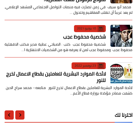
​ محمد أبو سيف ​في زمن تصدّرت فيه منصات التواصل الاجتماعي المشهد الإعلامي،
لم يعد غريباً أن تنقلب المفاهيم وتتحول …
10 يونيو 2021
شخصية محفوظ عجب
شخصية محفوظ عجب كتب : الصباحي عطية مدير مكتب الدقهلية
محفوظ عجب ومحفوظ عجب لمن لا يعرفه هو من الشخصيات الانتهازية ا…
23 نوفمبر 2022
لائحة الموارد البشرية للعاملين بقطاع الاعمال تخرج
للنور
لائحة الموارد البشرية للعاملين بقطاع الاعمال تخرج للنور متابعه:- محمد سراج الدين
كشفت مصادر مؤكدة بوزارة قطاع الأعم…
اخترنا لك