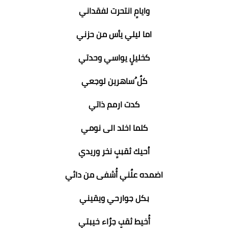
وايامٍ انتحرت لفقداني
اما ليلي يأس من حزني
كخليلٍ يواسي وحدتي
كلٌ ُساهرين لوجعي
كدت ارمم ذاتي
كلما اخلد الى نومي
اُحيك ثقببٍ نخر وريدي
اضمده علٌني أُشفى من دائي
بكل جوارحي ويقيني
أُخيط ثقبٍ جرٌاء خيبتي