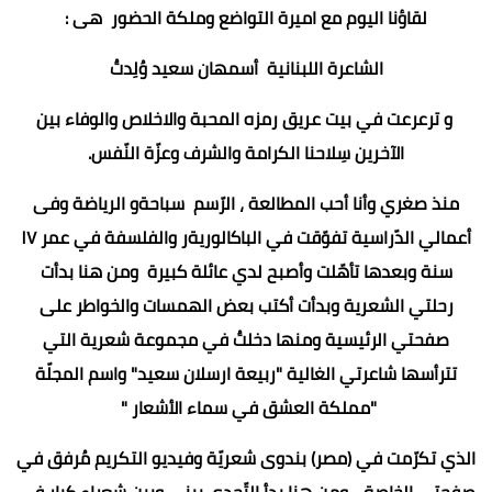
لقاؤنا اليوم مع اميرة التواضع وملكة الحضور هى :
الشاعرة اللبنانية أسمهان سعيد وُلِدتُ
و ترعرعت في بيت عريق رمزه المحبة والاخلاص والوفاء بين
الآخرين سِلاحنا الكرامة والشرف وعزّة النّفس.
منذ صغري وأنا أحب المطالعة ، الرّسم سباحةو الرياضة وفى
أعمالي الدّراسية تفوّقت في الباكالوريةر والفلسفة في عمر ١٧
سنة وبعدها تأهّلت وأصبح لدي عائلة كبيرة ومن هنا بدأت
رحلتي الشعرية وبدأت أكتب بعض الهمسات والخواطر على
صفحتي الرئيسية ومنها دخلتُ في مجموعة شعرية التي
تترأسها شاعرتي الغالية "ربيعة ارسلان سعيد" واسم المجلّة
"مملكة العشق في سماء الأشعار "
الذي تكرّمت في (مصر) بندوى شعريّة وفيديو التكريم مُرفق في
صفحتي الخاصة .. ومن هنا بدأ التّحدي بيني وبين شعراء كبار في