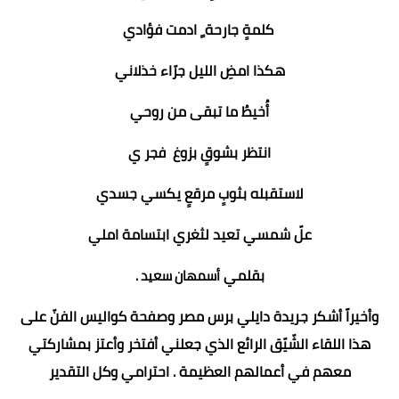
كلمةٍ جارحة ٍ ادمت فؤادي
هكذا امضِ الليل جرّاء خذلاني
أُخيطُ ما تبقى من روحي
انتظر بشوقٍ بزوغ فجر ي
لاستقبله بثوبٍ مرقعٍ يكسي جسدي
علّ شمسي تعيد لثغري ابتسامة املي
بقلمي
أسمهان سعيد .
وأخيراً أشكر جريدة دايلي برس مصر وصفحة كواليس الفنّ على
هذا اللقاء الشّيّق الرائع الذي جعلني أفتخر وأعتز بمشاركتي
معهم في أعمالهم العظيمة . احترامي وكل التقدير