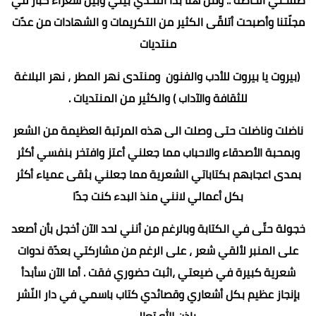
مجلّتنا وأصبحت أتلقّى الكثير من التكريمات و الشهادات من عدّت
منتديات
(بيروت يا بيروت للأدب والفنون ومنتدى نهر المطر ، نهر البلاغة
للثقافة والآداب ) والكثير من المنتديات .
ناضلت وناضلت حتى وصلت الى هذه المرتبة العظيمة من الشعر
وبمحبة الأصدقاء والاحباب مما جعلني أعتز وافتخر بنفسي أكثر
بمدى اعجابهم بكتاباتي الشعرية مما جعلني بثقى عمياء أكثر
بكل أعمالي لانني منذ البدء كنت جدًا
خجولة حتّى في الكتابة وبالرغم من أنني لحد الآن أخجل بأن أصعد
على المنبر لألقي شعر ، على الرغم من مشاركتي بعدّة ندوات
شعرية كبيرة في ضيعتي ،اثبت حضوري فقت . أما الآن سأبدأ
بإنجاز عظيم بكل أشعاري وقصائدي كتاب باسمي في دار النّشر
بإذن الله تعالى .