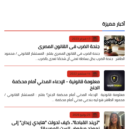
أخبار مميزة
17 فبراير 2023
جنحة الضرب في القانون المصري
جنحة الضرب في القانون المصري بقلم : المستشار القانوني / محمود
الطاهر جنحة الضرب بكل بساطة تعني أن شخصًا تعدى بالضرب…
14 سبتمبر 2022
معلومة قانونية - الإدعاء المدني أمام محكمة
الجنح
معلومة قانونية الإدعاء المدني أمام محكمة الجنح؟ بقلم : المستشار القانوني /
محمود الطاهر هو ليه بندعي مدني أمام محكمة …
25 يوليو 2026
​"تريند القباحة".. كيف تحولت "هايدي زيدان" إلى
نموذج مرفوض للست المصرية؟