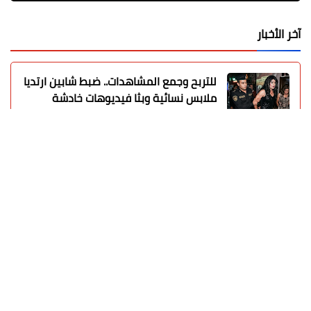
آخر الأخبار
للتربح وجمع المشاهدات.. ضبط شابين ارتديا
ملابس نسائية وبثا فيديوهات خادشة
محمد ابو سيف
08 أغسطس 2026
«البيض» داخل برلمان كوسوفو.. نائبة
معارضة تهاجم ألبين كورتي وسط أزمة
سياسية
عماد الدين محمد
08 أغسطس 2026
الأهلي يواصل تحضيراته في إسبانيا.. مران
صباحي قوي استعدادًا للموسم الجديد
عماد الدين محمد
08 أغسطس 2026
رسميًا.. الزمالك يعلن التشكيل الكامل