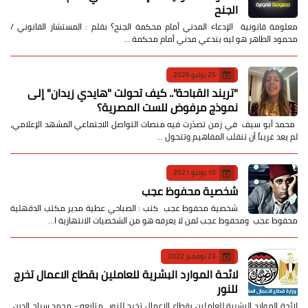
الجنح
معلومة قانونية الإدعاء المدني أمام محكمة الجنح؟ بقلم : المستشار القانوني /
محمود الطاهر هو ليه بندعي مدني أمام محكمة …
25 يوليو 2026
​"تريند القباحة".. كيف تحولت "هايدي زيدان" إلى
نموذج مرفوض للست المصرية؟
​ محمد أبو سيف ​في زمن تصدّرت فيه منصات التواصل الاجتماعي المشهد الإعلامي،
لم يعد غريباً أن تنقلب المفاهيم وتتحول …
10 يونيو 2021
شخصية محفوظ عجب
شخصية محفوظ عجب كتب : الصباحي عطية مدير مكتب الدقهلية
محفوظ عجب ومحفوظ عجب لمن لا يعرفه هو من الشخصيات الانتهازية ا…
23 نوفمبر 2022
لائحة الموارد البشرية للعاملين بقطاع الاعمال تخرج
للنور
لائحة الموارد البشرية للعاملين بقطاع الاعمال تخرج للنور متابعه:- محمد سراج الدين