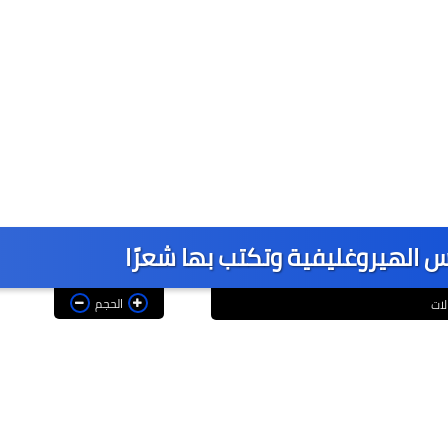
الحجم
لات