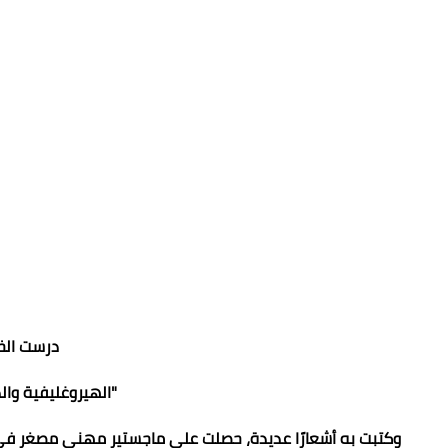
درست الخ
"الهيروغليفية وا
وكتبت به أشعارًا عديدة، حصلت على ماجستير مهني مصغر في فن