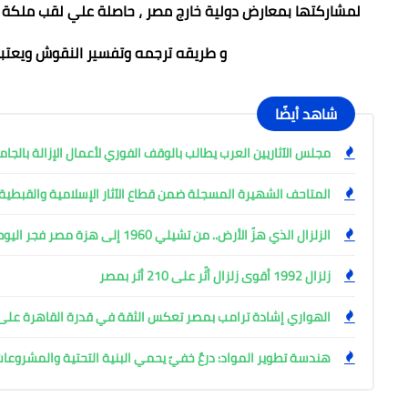
لمشاركتها بمعارض دولية خارج مصر ، حاصلة علي لقب ملكة 
و طريقه ترجمه وتفسير النقوش ويعتبر
شاهد أيضًا
مجلس الآثاريين العرب يطالب بالوقف الفوري لأعمال الإزالة بالجام
المتاحف الشهيرة المسجلة ضمن قطاع الآثار الإسلامية والقبطية
الزلزال الذي هزّ الأرض.. من تشيلي 1960 إلى هزة مصر فجر اليوم
زلزال 1992 أقوى زلزال أثّر على 210 أثر بمصر
الهواري إشادة ترامب بمصر تعكس الثقة في قدرة القاهرة على إ
هندسة تطوير المواد: درعٌ خفيّ يحمي البنية التحتية والمشروعا