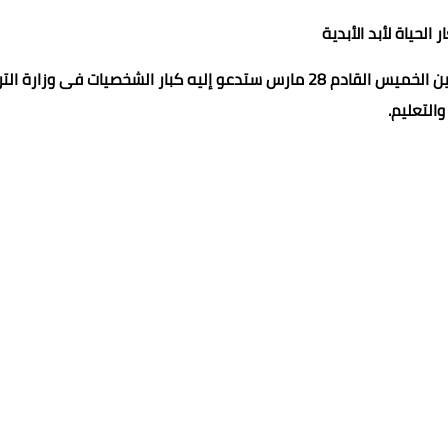
 الحياة لأبد الأبدية
وقرر فريق أحفاد الحضارة المصرية دعوتها لعمل محاضرة أون لاين الخميس القادم 28 مارس ستدعو إليه كبار الشخصيات فى وزارة
والتعليم.