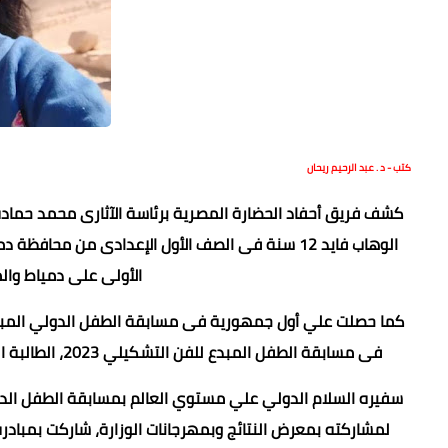
كتب - د . عبد الرحيم ريحان
كشف فريق أحفاد الحضارة المصرية برئاسة الآثارى محمد حما
الوهاب فايد 12 سنة فى الصف الأول الإعدادى من م
الأولى على دمياط والمر
فى مسابقة الطفل المبدع للفن التشكيلي 2023، الطالبة المثالية علي محافظة دمياط، أول سفيرة لمبادرة زاد للأخلاق الكريمة.
سفيره السلام الدولي علي مستوي العالم بمسابقة الطفل الدول
لمشاركته بمعرض النتائج وبمهرجانات الوزارة، شاركت بمبادر