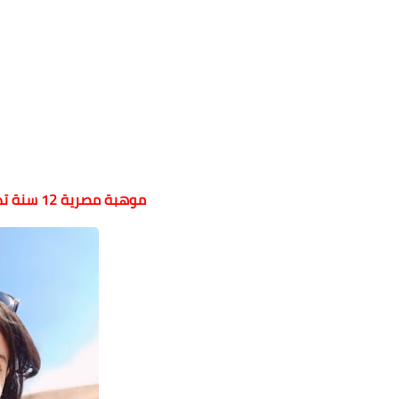
موهبة مصرية 12 سنة تدرس الهيروغليفية وتكتب بها شعرًا