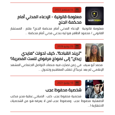
14 سبتمبر 2022
معلومة قانونية - الإدعاء المدني أمام
محكمة الجنح
معلومة قانونية الإدعاء المدني أمام محكمة الجنح؟ بقلم : المستشار
القانوني / محمود الطاهر هو ليه بندعي مدني أمام محكمة …
25 يوليو 2026
​"تريند القباحة".. كيف تحولت "هايدي
زيدان" إلى نموذج مرفوض للست المصرية؟
​ محمد أبو سيف ​في زمن تصدّرت فيه منصات التواصل الاجتماعي المشهد
الإعلامي، لم يعد غريباً أن تنقلب المفاهيم وتتحول …
10 يونيو 2021
شخصية محفوظ عجب
شخصية محفوظ عجب كتب : الصباحي عطية مدير مكتب
الدقهلية محفوظ عجب ومحفوظ عجب لمن لا يعرفه هو من الشخصيات
الانتهازية ا…