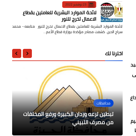
23 نوفمبر 2022
لائحة الموارد البشرية للعاملين بقطاع
الاعمال تخرج للنور
لائحة الموارد البشرية للعاملين بقطاع الاعمال تخرج للنور متابعه:- محمد
سراج الدين كشفت مصادر مؤكدة بوزارة قطاع الأعم…
اخترنا لك
بد
هى
أخبار مصر
ز والإبداع
محافظات
أخبار مصر
أخبار مصر
أخبار مصر
وزير الداخلية وقيادات الشرطة يقدمون
ختام أعمال دورة تدريبية لعدد من
نشرة الايام التوظيفية بتاريخ 30 اكتوبر
زيارة قنصل مصر العام لإيبارشية ميلانو
التهنئة للفريق أول ‏‎/‎‏ محمد زكى القائد
تبطين ترعه وردان الكبيرة ورفع المخلفات
يم
2021
للأقباط الأرثوذكس
من مصرف اللبيني
العام للقوات المسلحة
الدبلوماسيين اليمنيين