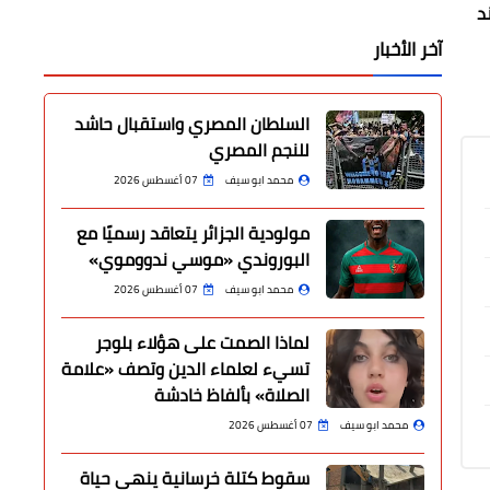
د
آخر الأخبار
السلطان المصري واستقبال حاشد
للنجم المصري
محمد ابو سيف
07 أغسطس 2026
مولودية الجزائر يتعاقد رسميًا مع
البوروندي «موسي ندووموي»
محمد ابو سيف
07 أغسطس 2026
لماذا الصمت على هؤلاء بلوجر
تسيء لعلماء الدين وتصف «علامة
الصلاة» بألفاظ خادشة
محمد ابو سيف
07 أغسطس 2026
سقوط كتلة خرسانية ينهي حياة