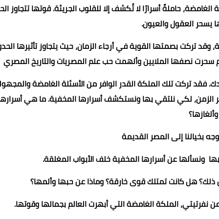
مضة، حاملةً أسرارًا لا تُكشف إلا للقلوب الجريئة. قوتها تتجاوز الح
ا يسحر العقول والعيون.
 وقد تركت بصمتها القوية في أرجاء الزمان، حيث يتجاوز تأثيرها الحدو
يم سحرت نصفها الملايين وألهمت حب علم المصريات والتاريخ المصري
. فقد تركت تلك الملكة القدر الوافر من الأسئلة الغامضة والمجهول
 عبر الزمن، لكي نلتقي بها ونستكشف أسرارها المخفية. ما هي أسرارها
وألغازها؟
جه بخيالنا إلى المصر القديمة
بها ونسألها عن أسرارها المخفية خلف الأبواب المغلقة.
 ذلك؟ هل كانت تمتلك قوى خارقة؟ وماذا عن حبها وألمها؟
عن نفرتيتي، الملكة الغامضة التي أبهرت العالم بجمالها وقوتها.