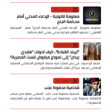
14 سبتمبر 2022
معلومة قانونية - الإدعاء المدني أمام
محكمة الجنح
معلومة قانونية الإدعاء المدني أمام محكمة الجنح؟ بقلم : المستشار
القانوني / محمود الطاهر هو ليه بندعي مدني أمام محكمة …
25 يوليو 2026
​"تريند القباحة".. كيف تحولت "هايدي
زيدان" إلى نموذج مرفوض للست المصرية؟
​ محمد أبو سيف ​في زمن تصدّرت فيه منصات التواصل الاجتماعي المشهد
الإعلامي، لم يعد غريباً أن تنقلب المفاهيم وتتحول …
10 يونيو 2021
شخصية محفوظ عجب
شخصية محفوظ عجب كتب : الصباحي عطية مدير مكتب
الدقهلية محفوظ عجب ومحفوظ عجب لمن لا يعرفه هو من الشخصيات
الانتهازية ا…