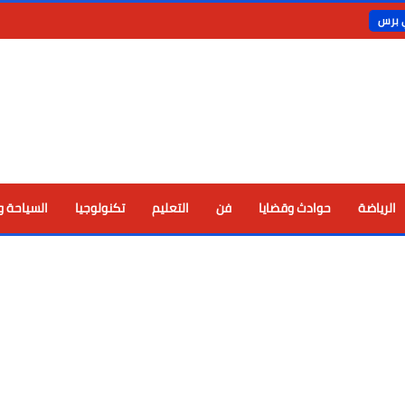
ي برس
الرياضة
حوادث وقضايا
فن
التعليم
تكنولوجيا
السياحة و