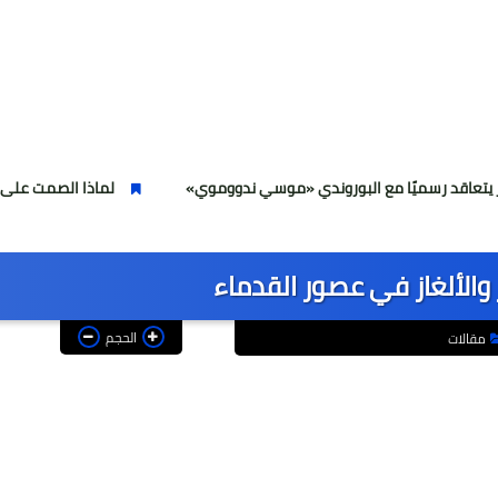
يًا مع البوروندي «موسي ندووموي»
لماذا الصمت على هؤلاء بلوجر 
ر والألغاز في عصور القدماء
الحجم
مقالات