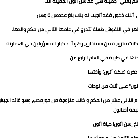
سم يعني “جميلة هي محاسن آتون الجميلة أتت”.
بناء ذكور، فقد أنجبت له بنات بلغ عددهن 6 وهن
وكانت متزوجة من سمنخارع، وهو أحد كبار المسؤولين في العمارنة
ذكرت (مکت آتون) وأختها
تون" على ثلاث من لوحات
عام الثاني عشر من الحكم و كانت متزوجة من حورمحب، وهو قائد الجي
يفة أخناتون.