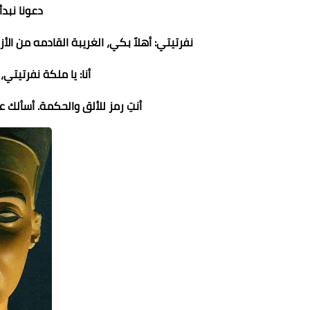
دعونا نبدأ
نفرتيتي: أهلاً بكي، الغريبة القادمه من ال
أنا: يا ملكة نفرتيت
أنتِ رمز للألق والحكمة. أسألك 