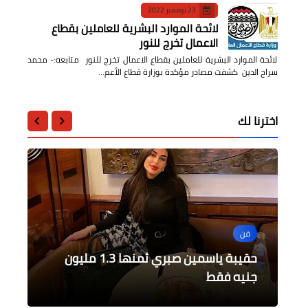
23 نوفمبر 2022
لائحة الموارد البشرية للعاملين بقطاع
الاعمال تخرج للنور
لائحة الموارد البشرية للعاملين بقطاع الاعمال تخرج للنور متابعه:- محمد
سراج الدين كشفت مصادر مؤكدة بوزارة قطاع الأعم…
اخترنا لك
فن
فن
الرياضة
الرياضة
أخبار مصر
أرسنال يحافظ على حظوظه بالمربع
انفصال محمد الشرنوبي عن راندا رياض
حقيبة ياسمين صبري ثمنها 1.3 مليون
بهدف قاتل تشيلسي يقضي على أحلام
تجديد ندب السيد المستشار / أحمد محمد
نيوكاسل
جنيه فقط
بعد عده خلافات
الصغير السيد أحمد
الذهبي بالفوز على ليستر سيتي