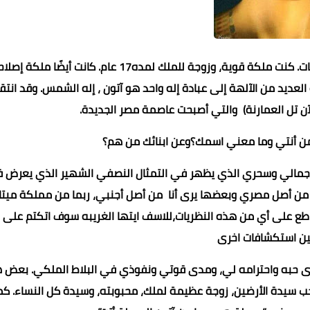
نفرتيتي: ايتها الغريبة، حياتي كانت مليئة بالتحديات والمسؤوليات. كنت ملكة قوية، وزوجة للملك لمده17 عام. كانت أيضًا 
لعديد من الآلهة إلى عبادة إله واحد هو آتون ، إله الشمس. وقد انتق
آن تل العمارنة) والتي أصبحت عاصمة مصر الجديدة.
 من أنتي وما معني اسمك؟وعن ابنائك من هم؟
ب جمالي وسحري الذي يظهر في التمثال النصفي الشهير الذي يعرض 
 من أصل مصري وبعضها يرى أنا من أصل أجنبي، ربما من مملكة ميت
قاطع على أي من هذه النظريات،للاسف ايتها الغريبه سوف اتكتم على 
حين استكشافات اخرى
مدى حبه واحترامه لي، ومدى قوتي ونفوذي في البلاط الملكي. بعض 
حب سيدة الأرضين، زوجة عظيمة لملك، محبوبته، وسيدة كل النساء. كم