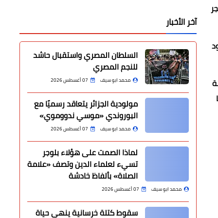
جر
آخر الأخبار
د
السلطان المصري واستقبال حاشد
للنجم المصري
محمد ابو سيف
07 أغسطس 2026
ة
مولودية الجزائر يتعاقد رسميًا مع
البوروندي «موسي ندووموي»
محمد ابو سيف
07 أغسطس 2026
لماذا الصمت على هؤلاء بلوجر
تسيء لعلماء الدين وتصف «علامة
الصلاة» بألفاظ خادشة
محمد ابو سيف
07 أغسطس 2026
سقوط كتلة خرسانية ينهي حياة