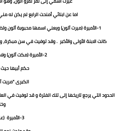
غيرت اسمي إلى نفر نفرو آتون، وهو ا
اما عن ابنائي أمنحت الرابع لم يكن له مني أ
1-الأميرة (ميرت آتون) ويعني اسمها محبوبة آتون وتظهر في النقوش طفلة تتدرج في عامها الثاني من حكم والدها.
كانت الابنة الأولى والأكبر . وقد توفيت في سن مبكرة، 
2-الأميرة (مکت آتون) ولادتها في طيبة في العام الرابع من.
حكم أبيها حيث 
الكبرى "مريت آ
الحدود التي يرجع تاريخها إلى تلك الفترة و قد توفيت في ال
وخل
3-الأميرة (عنخ إسن آتون) حياة آتون