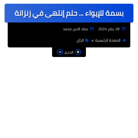
عربى
بسمة للإيواء ... حلم إنتهى في زنزانة
عالمى
الرياضة
28 يناير 2024
عماد الدين محمد
حوادث وقضايا
الصفحة الرئيسية
الرأى
فن
الحجم
التعليم
تكنولوجيا
السياحة والفنادق