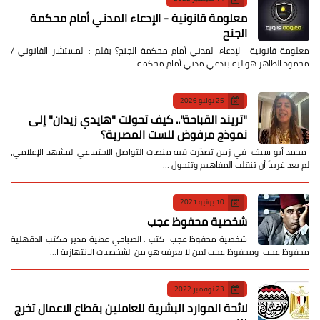
معلومة قانونية - الإدعاء المدني أمام محكمة
الجنح
معلومة قانونية الإدعاء المدني أمام محكمة الجنح؟ بقلم : المستشار القانوني /
محمود الطاهر هو ليه بندعي مدني أمام محكمة …
25 يوليو 2026
​"تريند القباحة".. كيف تحولت "هايدي زيدان" إلى
نموذج مرفوض للست المصرية؟
​ محمد أبو سيف ​في زمن تصدّرت فيه منصات التواصل الاجتماعي المشهد الإعلامي،
لم يعد غريباً أن تنقلب المفاهيم وتتحول …
10 يونيو 2021
شخصية محفوظ عجب
شخصية محفوظ عجب كتب : الصباحي عطية مدير مكتب الدقهلية
محفوظ عجب ومحفوظ عجب لمن لا يعرفه هو من الشخصيات الانتهازية ا…
23 نوفمبر 2022
لائحة الموارد البشرية للعاملين بقطاع الاعمال تخرج