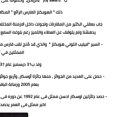
ب " joy award " بالرياض، وحصوله على جائزة الإنجاز مدى الحياة وهو يستحقها عن جدارة ..
ذلك " الهوبكنز الفارس الرائع " المكا
جاب بعقلي الكثير من المقارنات وتجولت داخل الازمنة المختلف
يدهشنا ولم يتوقف عن العطاء والتميز رغم بلوغه السابع وا
الممثلين في ت
ولد ب31 ديسمبر عام 1937 بويلز ويقيم بماليبو، كاليفورنيا
- حصل على العديد من الجوائز ، منها جائزتا أوسكار، وأربع جوائز
بعام 2005 وزمالة البافتا للإنجاز مدي الحياة بعام 2008 .
اكبر ممثل فى العمر يحصد ج