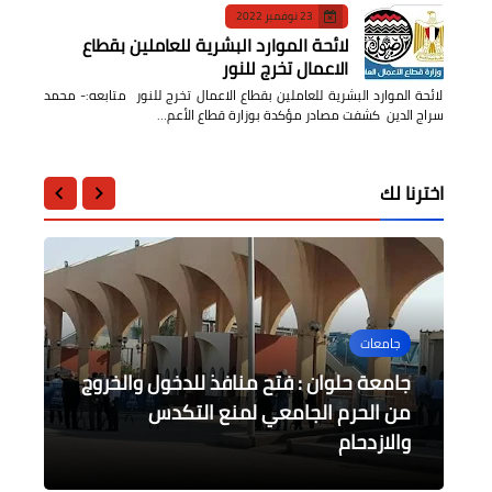
23 نوفمبر 2022
لائحة الموارد البشرية للعاملين بقطاع
الاعمال تخرج للنور
لائحة الموارد البشرية للعاملين بقطاع الاعمال تخرج للنور متابعه:- محمد
سراج الدين كشفت مصادر مؤكدة بوزارة قطاع الأعم…
اخترنا لك
جامعات
محافظات
محافظات
أخبار مصر
حوادث وقضايا
محافظ الجيزة يعتمد تعريفات الركوب
جامعة حلوان : فتح منافذ للدخول والخروج
من الحرم الجامعي لمنع التكدس
الجديدة لخطوط السرفيس الداخلية
فقد عقله في طابور المدرسة واطلق
تعريفة الركوب الجديدة بمواقف الأقاليم
تشكيل لجنة لتحديد أسعار تعريفة الركوب
الجديدة
والأقاليم
والازدحام
من القاهرة للمحافظات
طلقات لا تنتهي من سلاح والده