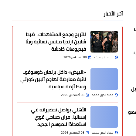
آخر الأخبار
ل
للتربح وجمع المشاهدات.. ضبط
شابين ارتديا ملابس نسائية وبثا
فيديوهات خادشة
هو أحد أفضل
محمد ابو سيف
08 أغسطس 2026
«البيض» داخل برلمان كوسوفو..
نائبة معارضة تهاجم ألبين كورتي
وسط أزمة سياسية
يل
عماد الدين محمد
08 أغسطس 2026
الأهلي يواصل تحضيراته في
ى فيلم الاب فهو
إسبانيا.. مران صباحي قوي
استعدادًا للموسم الجديد
عماد الدين محمد
08 أغسطس 2026