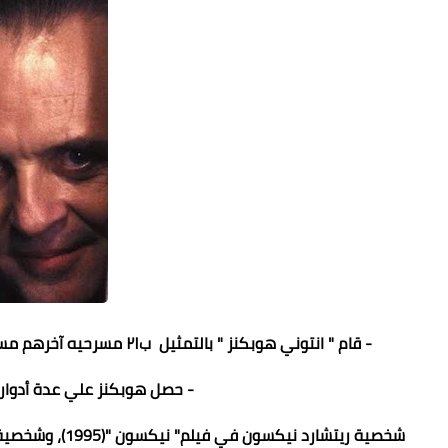
- قام " انتوني هوبكنز " بالتمثيل ب٢١ مسرحيه آخرهم مسرحيه " يقظة Awakening " عام ٢٠٢٢ على مسرح وين بلاس فيغاس.
- حصل هوبكنز علي عدة أدوا