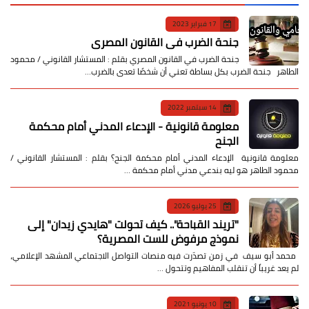
17 فبراير 2023
جنحة الضرب في القانون المصري
جنحة الضرب في القانون المصري بقلم : المستشار القانوني / محمود
الطاهر جنحة الضرب بكل بساطة تعني أن شخصًا تعدى بالضرب…
14 سبتمبر 2022
معلومة قانونية - الإدعاء المدني أمام محكمة
الجنح
معلومة قانونية الإدعاء المدني أمام محكمة الجنح؟ بقلم : المستشار القانوني /
محمود الطاهر هو ليه بندعي مدني أمام محكمة …
25 يوليو 2026
​"تريند القباحة".. كيف تحولت "هايدي زيدان" إلى
نموذج مرفوض للست المصرية؟
​ محمد أبو سيف ​في زمن تصدّرت فيه منصات التواصل الاجتماعي المشهد الإعلامي،
لم يعد غريباً أن تنقلب المفاهيم وتتحول …
10 يونيو 2021