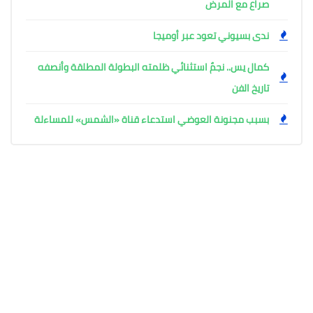
صراع مع المرض
ندى بسيوني تعود عبر أوميجا
كمال يس.. نجمٌ استثنائي ظلمته البطولة المطلقة وأنصفه
تاريخ الفن
بسبب مجنونة العوضي استدعاء قناة «الشمس» للمساءلة