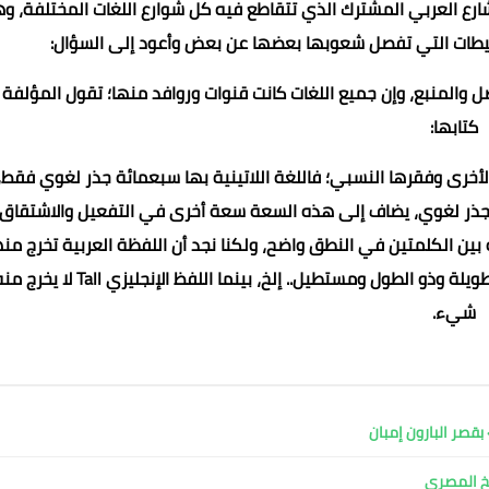
لشارع العربي المشترك الذي تتقاطع فيه كل شوارع اللغات المختلفة، وه
محيطات التي تفصل شعوبها بعضها عن بعض وأعود إلى السؤال:
أصل والمنبع، وإن جميع اللغات كانت قنوات وروافد منها؛ تقول المؤلفة
كتابها:
الأخرى وفقرها النسبي؛ فاللغة اللاتينية بها سبعمائة جذر لغوي فقط،
لف جذر لغوي، يضاف إلى هذه السعة سعة أخرى في التفعيل والاشتقاق
 لفظ Tallبمعنى طويل والتشابه بين الكلمتين في النطق واضح، ولكنا نجد أن اللفظة العربية تخرج من
مشتقات وتراكيب بلا عدد (طال يطول وطائل وطائلة وطويل وطويلة وذو الطول ومستطيل.. إلخ، بينما اللفظ الإنجليزي Tall ل
شيء.
قصر البارون إمبان
بخ المصري