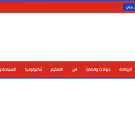
ي برس
الرياضة
حوادث وقضايا
فن
التعليم
تكنولوجيا
السياحة و