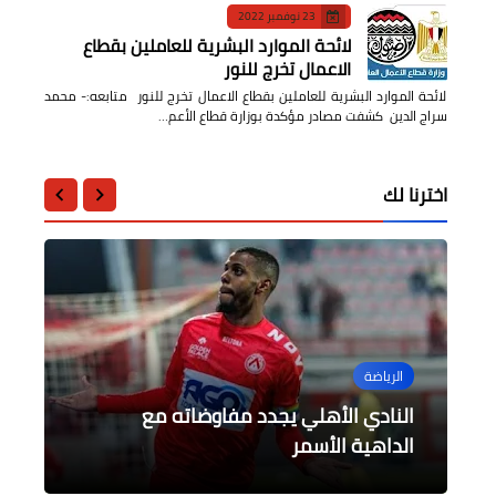
23 نوفمبر 2022
لائحة الموارد البشرية للعاملين بقطاع
الاعمال تخرج للنور
لائحة الموارد البشرية للعاملين بقطاع الاعمال تخرج للنور متابعه:- محمد
سراج الدين كشفت مصادر مؤكدة بوزارة قطاع الأعم…
اخترنا لك
الرياضة
الرياضة
الرياضة
الرياضة
الرياضة
بداية قوية للمنتخبات العربية في
النادي الأهلي يجدد مفاوضاته مع
حميده تواصل تألقها في الملتقيات
روما يتغلب على امبولي بهدفين مقابل
هدف
الداهية الأسمر
تصفيات آسيا تحت 20 عام
العالمية وتتأهل لبطولة العالم ٢٠٢٣
عمر مديراً رياضياً لنادي الإتحاد السكندري