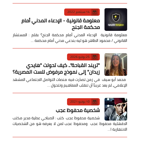
14 سبتمبر 2022
معلومة قانونية - الإدعاء المدني أمام
محكمة الجنح
معلومة قانونية الإدعاء المدني أمام محكمة الجنح؟ بقلم : المستشار
القانوني / محمود الطاهر هو ليه بندعي مدني أمام محكمة …
25 يوليو 2026
​"تريند القباحة".. كيف تحولت "هايدي
زيدان" إلى نموذج مرفوض للست المصرية؟
​ محمد أبو سيف ​في زمن تصدّرت فيه منصات التواصل الاجتماعي المشهد
الإعلامي، لم يعد غريباً أن تنقلب المفاهيم وتتحول …
10 يونيو 2021
شخصية محفوظ عجب
شخصية محفوظ عجب كتب : الصباحي عطية مدير مكتب
الدقهلية محفوظ عجب ومحفوظ عجب لمن لا يعرفه هو من الشخصيات
الانتهازية ا…