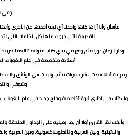
وفي اللات
فأسأل وأنا أراها كلها واحدا.. أي لغة أخذتها عن الأخرى وأي
القديمة التي خرجت منها كل الكلمات التي نتداول
ودار الزمان دورته ثم وقع في يدي كتاب عنوانه "اللغة العربية أ
أستاذة متخصصة في علم اللغويات، تد
وعرفت أنها قضت عشر سنوات تنقّب وتبحث في الوثائق والمخطوط
وشوقي والتهم
والكتاب في نظري ثروة أكاديمية وفتح جديد في علم اللغويات يست
وألفت نظر القارئ أولا أن يمر بعينيه على الجداول الملحقة بالمق
واللاتينية، وبين العربية والأنجلوساكسونية، وبين العربية والف