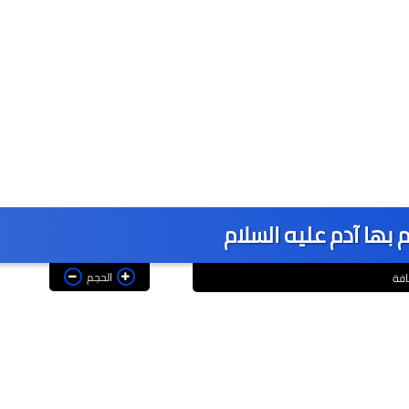
 بها آدم عليه السلام
الحجم
افة