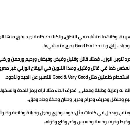
 مثل Good بالإنجليزية وجيد بالعربية، وكلاهما متشابه في النطق، ولكنا نجد كلمة جيد يخرج منها ا
 ولا نجد لفظ Good يخرج منه شيء!
رد تلوين الوزن.. فمثلا قاتل وقتيل وفيض وفيضان ورحيم ورحمن ورض
لعكس كما في قاتل وقتيل، وهذا التلوين في الإيقاع الوزني غير معر
Good & V للتعبير عن الجيد والأجود.
ه له رمزية ودلالة ومعنى.. فحرف الحاء مثلا نراه يرمز للحدة والسخونة
 وحنظل وحريف وحرام وحرير وحنان وحكة وحاد وحق..
ئ ومنفر، ويدخل في كلمات مثل: خوف وخزي وخجل وخيانة وخلاعة وخنوث
 وخبط وخرف وخسة وخسيس وخم وخلع وخواء..