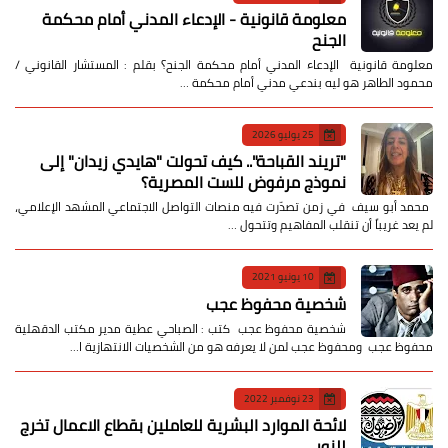
معلومة قانونية - الإدعاء المدني أمام محكمة
الجنح
معلومة قانونية الإدعاء المدني أمام محكمة الجنح؟ بقلم : المستشار القانوني /
محمود الطاهر هو ليه بندعي مدني أمام محكمة …
25 يوليو 2026
​"تريند القباحة".. كيف تحولت "هايدي زيدان" إلى
نموذج مرفوض للست المصرية؟
​ محمد أبو سيف ​في زمن تصدّرت فيه منصات التواصل الاجتماعي المشهد الإعلامي،
لم يعد غريباً أن تنقلب المفاهيم وتتحول …
10 يونيو 2021
شخصية محفوظ عجب
شخصية محفوظ عجب كتب : الصباحي عطية مدير مكتب الدقهلية
محفوظ عجب ومحفوظ عجب لمن لا يعرفه هو من الشخصيات الانتهازية ا…
23 نوفمبر 2022
لائحة الموارد البشرية للعاملين بقطاع الاعمال تخرج
للنور