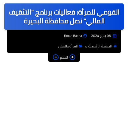
عربى
القومي للمرأة: فعاليات برنامج "التثقيف
عالمى
المالي" تصل محافظة البحيرة
الرياضة
08 يناير 2024
Eman Basha
حوادث وقضايا
الصفحة الرئيسية
المرأة والطفل
فن
الحجم
التعليم
تكنولوجيا
السياحة والفنادق