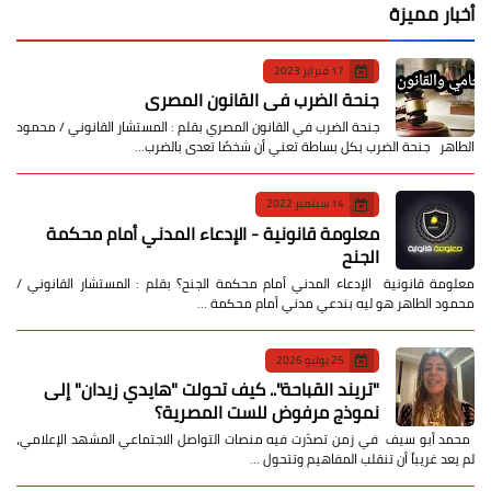
أخبار مميزة
17 فبراير 2023
جنحة الضرب في القانون المصري
جنحة الضرب في القانون المصري بقلم : المستشار القانوني / محمود
الطاهر جنحة الضرب بكل بساطة تعني أن شخصًا تعدى بالضرب…
14 سبتمبر 2022
معلومة قانونية - الإدعاء المدني أمام محكمة
الجنح
معلومة قانونية الإدعاء المدني أمام محكمة الجنح؟ بقلم : المستشار القانوني /
محمود الطاهر هو ليه بندعي مدني أمام محكمة …
25 يوليو 2026
​"تريند القباحة".. كيف تحولت "هايدي زيدان" إلى
نموذج مرفوض للست المصرية؟
​ محمد أبو سيف ​في زمن تصدّرت فيه منصات التواصل الاجتماعي المشهد الإعلامي،
لم يعد غريباً أن تنقلب المفاهيم وتتحول …