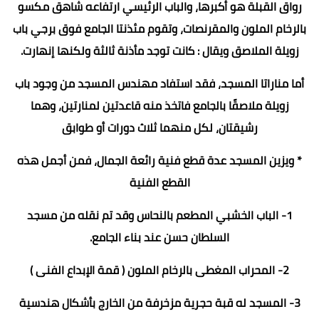
رواق القبلة هو أكبرها، والباب الرئيسي ارتفاعه شاهق مكسو
بالرخام الملون والمقرنصات، وتقوم مئذنتا الجامع فوق برجي باب
زويلة الملاصق ويقال : كانت توجد مأذنة ثالثة ولكنها إنهارت.
أما مناراتا المسجد، فقد استفاد مهندس المسجد من وجود باب
زويلة ملاصقًا بالجامع فاتخذ منه قاعدتين لمنارتين، وهما
رشيقتان، لكل منهما ثلاث دورات أو طوابق
* ويزين المسجد عدة قطع فنية رائعة الجمال، فمن أجمل هذه
القطع الفنية
1- الباب الخشبي المطعم بالنحاس وقد تم نقله من مسجد
السلطان حسن عند بناء الجامع.
2- المحراب المغطى بالرخام الملون ( قمة الإبداع الفنى )
3- المسجد له قبة حجرية مزخرفة من الخارج بأشكال هندسية