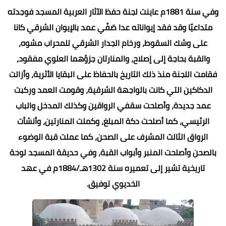
وفي سنة 1881م عاينت لجنة حفظ الآثار العربية المسجد فوجدته
متداعيًا وقد فقد إيواناته عدا صَفّي عمد بالإيوان الشرقي كانا
على وشك السقوط، ورخام الجدار الشرقي للمحراب مشوه،
والقبة بحاجة إلى إصلاح، والمنارتان جزؤهما العلوي مفقود،
فقامت اللجنة منذ ذلك التاريخ بالحفاظ على البقايا الأثرية، وأزالت
الدكاكين التي كانت بالواجهة الشرقية، وقومت العمد وركبت
عمد جديدة، وأصلحت سقفي الرواقين وكذلك المدخل والباب
الرئيسي، كما أصلحت دكة المبلغ، وكملت المنارتين، وأنشأت
الرواق الثالث المشرف على الصحن، كما عملت قبة الوضوء
بالصحن وأصلحت المنبر وأبواب القبة، وفي حديقة المسجد لوحة
تاريخية تشير إلى تعميره سنة 1302هـ/1884م في عهد
الخديوي توفيق.