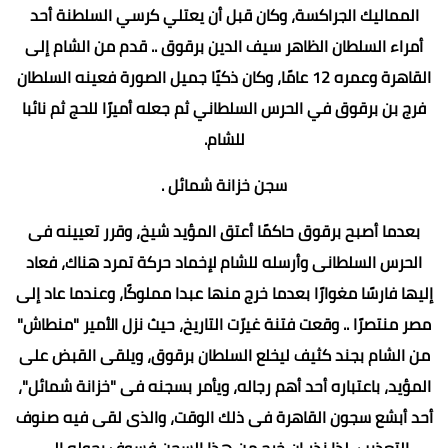
المماليك الجراكسة، وكان قبل أن يعتلي كرسي السلطنة أحد
أمراء السلطان الظاهر سيف الدين برقوق .. قدم من الشام إلى
القاهرة وعمره 12 عامًا، وكان ذكيًا جميل الصورة فعينه السلطان
فرج بن برقوق في الحرس السلطاني ثم جعله أميرًا للحج ثم نائبا
للشام.
سجن خزانة شمائل .
بعدما أصبح برقوق حاكمًا أعتق المؤيد شيخ، وقرر تعيينه فى
الحرس السلطانى وأرسله للشام لإخماد حركة تمرد هناك، فعاد
إليها فارسًا مغوارًا بعدما خرج منها عبدا مملوكًا، وعندما عاد إلى
مصر منتصرًا .. وقعت فتنة غيرّت التاريخ، حيث نزل الأمير "منطاش"
من الشام بجند كثيف ليخلع السلطان برقوق، ويلقى القبض على
المؤيد، باعتباره أحد أهم رجاله، ويأمر بسجنه فى "خزانة شمائل"،
أحد أبشع سجون القاهرة فى ذلك الوقت، والذى لقى فيه صنوف
التعذيب، لذا نذر إن خرج من هذا السجن فسوف يحوله إلى