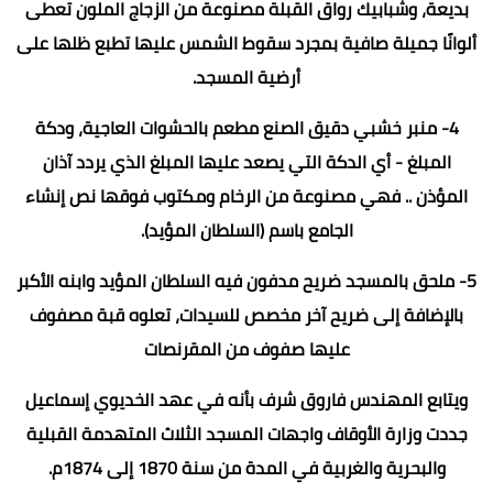
بديعة، وشبابيك رواق القبلة مصنوعة من الزجاج الملون تعطى
ألوانًا جميلة صافية بمجرد سقوط الشمس عليها تطبع ظلها على
أرضية المسجد.
4- منبر خشبي دقيق الصنع مطعم بالحشوات العاجية، ودكة
المبلغ - أي الدكة التي يصعد عليها المبلغ الذي يردد آذان
المؤذن .. فهي مصنوعة من الرخام ومكتوب فوقها نص إنشاء
الجامع باسم (السلطان المؤيد).
5- ملحق بالمسجد ضريح مدفون فيه السلطان المؤيد وابنه الأكبر
بالإضافة إلى ضريح آخر مخصص للسيدات، تعلوه قبة مصفوف
عليها صفوف من المقرنصات
ويتابع المهندس فاروق شرف بأنه في عهد الخديوي إسماعيل
جددت وزارة الأوقاف واجهات المسجد الثلاث المتهدمة القبلية
والبحرية والغربية في المدة من سنة 1870 إلى 1874م.