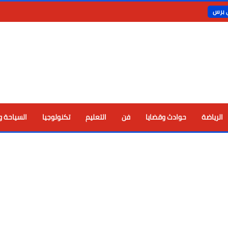
ي برس
الرياضة
حوادث وقضايا
فن
التعليم
تكنولوجيا
السياحة و