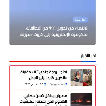
محافظات
محافظات
أخبار مصر
أخبار مصر
الصحة
الانتهاء من تحويل ٩٦٪ من البطاقات
ضبط مخالفات تموينية بالمخابز بمراكز
متابعة من القصير لحصاد وتوريد القمح
اليوم بداية إمتحانات نهاية العام الدراسي
الدقهلية
بالمنوفية
في جميع محافظات الجمهورية
الحكومية الإلكترونية إلى كروت «ميزة»
فيروس كورونا فى طريقه إلى إل لا وجود
آخر الأخبار
احتجاز زوجة جندي أثناء مقابلة
«الكرين كارد» يثير الجدل
محمد ابو سيف
07 أغسطس 2026
مصريان وطفل ضمن مصابي
الهجوم الذي نفذته المليشيات