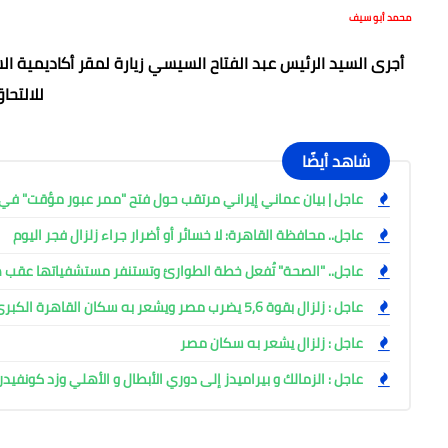
محمد أبو سيف
أجرى السيد الرئيس عبد الفتاح السيسي زيارة لمقر أكاديمية ا
للالتحا
شاهد أيضًا
عاجل | بيان عماني إيراني مرتقب حول فتح "ممر عبور مؤقت" 
عاجل.. محافظة القاهرة: لا خسائر أو أضرار جراء زلزال فجر اليوم
عاجل.. "الصحة" تُفعل خطة الطوارئ وتستنفر مستشفياتها عقب هز
عاجل : زلزال بقوة 5,6 يضرب مصر ويشعر به سكان القاهرة الكبرى
عاجل : زلزال يشعر به سكان مصر
عاجل : الزمالك و بيراميدز إلى دوري الأبطال و الأهلي وزد كونفيدر