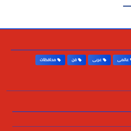
عالمى
عربى
فن
محافظات