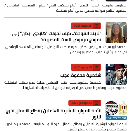
معلومة قانونية الإدعاء المدني أمام محكمة الجنح؟ بقلم : المستشار القانوني /
محمود الطاهر هو ليه بندعي مدني أمام محكمة …
25 يوليو 2026
​"تريند القباحة".. كيف تحولت "هايدي زيدان" إلى
نموذج مرفوض للست المصرية؟
​ محمد أبو سيف ​في زمن تصدّرت فيه منصات التواصل الاجتماعي المشهد الإعلامي،
لم يعد غريباً أن تنقلب المفاهيم وتتحول …
10 يونيو 2021
شخصية محفوظ عجب
شخصية محفوظ عجب كتب : الصباحي عطية مدير مكتب الدقهلية
محفوظ عجب ومحفوظ عجب لمن لا يعرفه هو من الشخصيات الانتهازية ا…
23 نوفمبر 2022
لائحة الموارد البشرية للعاملين بقطاع الاعمال تخرج
للنور
لائحة الموارد البشرية للعاملين بقطاع الاعمال تخرج للنور متابعه:- محمد سراج الدين
كشفت مصادر مؤكدة بوزارة قطاع الأعم…