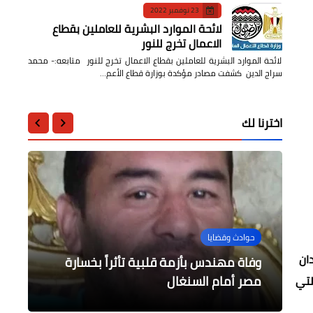
23 نوفمبر 2022
لائحة الموارد البشرية للعاملين بقطاع
الاعمال تخرج للنور
لائحة الموارد البشرية للعاملين بقطاع الاعمال تخرج للنور متابعه:- محمد
سراج الدين كشفت مصادر مؤكدة بوزارة قطاع الأعم…
اخترنا لك
الصحة
التعليم
أخبار مصر
أخبار مصر
حوادث وقضايا
ان
فعاليات اليوم الثالث لدورة الأزمات
الصحة ارتفاع حالات الشفاء من مصابي
وفاة مهندس بأزمة قلبية تأثراً بخسارة
مكتب التميز الدولي بجامعة الأزهر يقيم
الحصاد الختامي لفعاليات معرض القاهرة
والتفاوض
الدولي للكتاب 53
مصر أمام السنغال
فيروس كورونا إلى 374479
دورة تدريبية حول هيكل الورقة البحثية
لتي