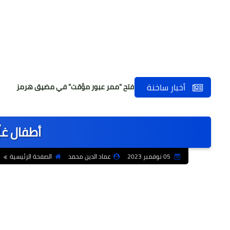
أخبار ساخنة
ي إيراني مرتقب حول فتح "ممر عبور مؤقت" في مضيق هرمز
مدير تعل
أطفال غزّة 
05 نوفمبر 2023
عماد الدين محمد
الصفحة الرئيسية