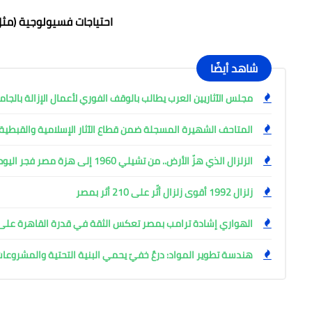
احتياجات فسيولوجية (مثل 
شاهد أيضًا
مجلس الآثاريين العرب يطالب بالوقف الفوري لأعمال الإزالة بالجام
المتاحف الشهيرة المسجلة ضمن قطاع الآثار الإسلامية والقبطية
الزلزال الذي هزّ الأرض.. من تشيلي 1960 إلى هزة مصر فجر اليوم
زلزال 1992 أقوى زلزال أثّر على 210 أثر بمصر
الهواري إشادة ترامب بمصر تعكس الثقة في قدرة القاهرة على إ
هندسة تطوير المواد: درعٌ خفيّ يحمي البنية التحتية والمشروعا