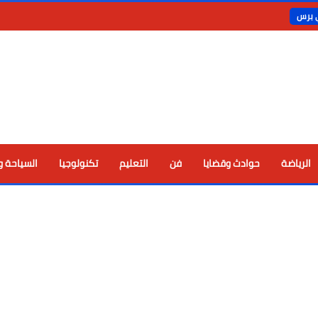
ي برس
الرياضة
حوادث وقضايا
فن
التعليم
تكنولوجيا
السياحة و