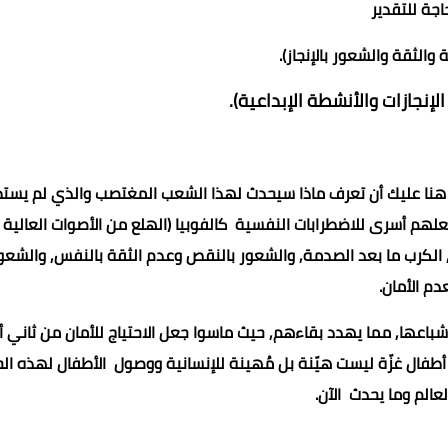
اجة للتقدير
والثقة والشعور بالإنجاز).
إنجازات والأنشطة الإبداعية).
 هنا عليك أن تعرف ماذا سيحدث لهذا الشعب المغتصب والذي لم يست
علهم أسرى للاضطرابات النفسية كالفوبيا (الهلع من الأصوات العالية
 الكرب ما بعد الصدمة, والشعور بالنقص وعدم الثقة بالنفس, والشعو
دم الأمان.
باعها, مما يهدد بقاءهم, حيث ماسوا جعل الاحتياج للأمان من ثاني 
ة أطفال غزّة ليست هيّنة بل مُهينة للإنسانية ووصول الأطفال لهذه الح
لعالم وما يحدث الآن.