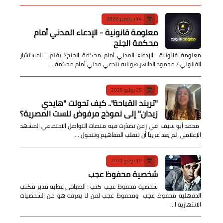
14 سبتمبر 2022
معلومة قانونية - الإدعاء المدني أمام
محكمة الجنح
معلومة قانونية الإدعاء المدني أمام محكمة الجنح؟ بقلم : المستشار
القانوني / محمود الطاهر هو ليه بندعي مدني أمام محكمة …
25 يوليو 2026
​"تريند القباحة".. كيف تحولت "هايدي
زيدان" إلى نموذج مرفوض للست المصرية؟
​ محمد أبو سيف ​في زمن تصدّرت فيه منصات التواصل الاجتماعي المشهد
الإعلامي، لم يعد غريباً أن تنقلب المفاهيم وتتحول …
10 يونيو 2021
شخصية محفوظ عجب
شخصية محفوظ عجب كتب : الصباحي عطية مدير مكتب
الدقهلية محفوظ عجب ومحفوظ عجب لمن لا يعرفه هو من الشخصيات
الانتهازية ا…