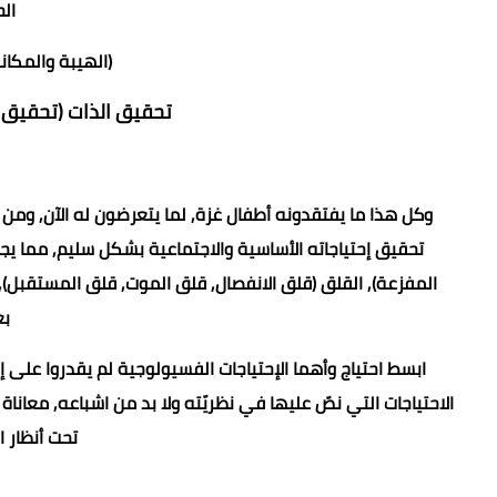
الح
(الهيبة والمكانة 
تحقيق الذات (تحقيق ال
وكل هذا ما يفتقدونه أطفال غزة, لما يتعرضون له الآن, ومن
تحقيق إحتياجاته الأساسية والاجتماعية بشكل سليم, مما يج
المفزعة), القلق (قلق الانفصال, قلق الموت, قلق المستقبل),
بع
ابسط احتياج وأهما الإحتياجات الفسيولوجية لم يقدروا على إش
الاحتياجات التي نصّ عليها في نظريّته ولا بد من اشباعه, معانا
تحت أنظار ا